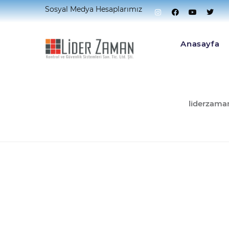
Sosyal Medya Hesaplarımız
Anasayfa
PUBLISHED B
liderzama