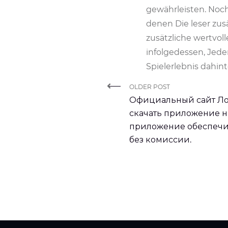
gewährleisten. Noc
denen Die leser zus
zusätzliche wertvol
infolgedessen, Jed
Spielerlebnis dahin
OLDER POST
Официальный сайт Лот
скачать приложение на
приложение обеспечи
без комиссии.