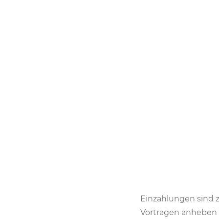
Einzahlungen sind 
Vortragen anheben 