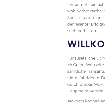
ferner mehr einfache
wohl within reicht
Special konnte unse
der rasanter Erfolg
suchtverhalten.
WILLK
Für zusätzliche Sic
Mr Green-Webseite e
sämtliche Transakti
hinter fabrizieren.
durchführbar. Welc
Hauptseite-Version i
Jackpots können en