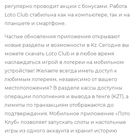
регулярно проводит акции с бонусами. Работа
Loto Club стабильна как на компьютере, так и на
планшете и смартфоне.
Частые обновления приложения открывают
новые разделы и возможности в Kz. Сегодня вы
можете скачать Loto Club и в любое время
наслаждаться игрой в лотереи на мобильном
устройстве! Желаете всегда иметь доступ к
любимым лотереям, независимо от вашего
местоположения? В разделе кассы доступны
операции пополнения и вывода в тенге (KZT), а
лимиты по транзакциям отображаются до
подтверждения. Мобильное приложение «Лото
Клуб» позволяет запускать слоты и настольные
игры из одного аккаунта и хранит историю