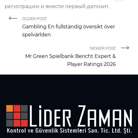
регистрации и внести первый депозит.
OLDER POST
Gambling En fullständig översikt över
spelvärlden
NEWER POST
Mr Green Spielbank Bericht Expert &
Player Ratings 2026