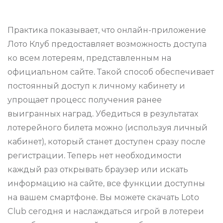
Практика показывает, что онлайн-приложение
Лото Клуб предоставляет возможность доступа
ко всем лотереям, представленным на
официальном сайте. Такой способ обеспечивает
постоянный доступ к личному кабинету и
упрощает процесс получения ранее
выигранных наград. Убедиться в результатах
лотерейного билета можно (используя личный
кабинет), который станет доступен сразу после
регистрации.
Теперь нет необходимости
каждый раз открывать браузер или искать
информацию на сайте, все функции доступны
на вашем смартфоне. Вы можете скачать Loto
Club сегодня и наслаждаться игрой в лотереи