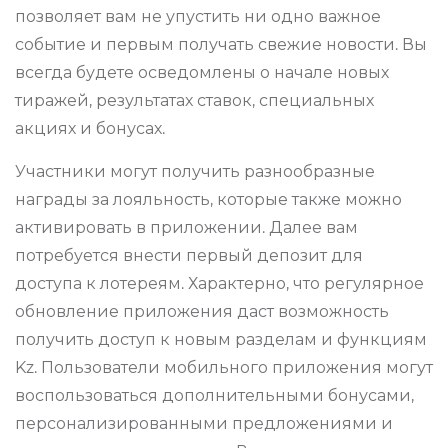
позволяет вам не упустить ни одно важное
событие и первым получать свежие новости. Вы
всегда будете осведомлены о начале новых
тиражей, результатах ставок, специальных
акциях и бонусах.
Участники могут получить разнообразные
награды за лояльность, которые также можно
активировать в приложении. Далее вам
потребуется внести первый депозит для
доступа к лотереям. Характерно, что регулярное
обновление приложения даст возможность
получить доступ к новым разделам и функциям
Kz. Пользователи мобильного приложения могут
воспользоваться дополнительными бонусами,
персонализированными предложениями и