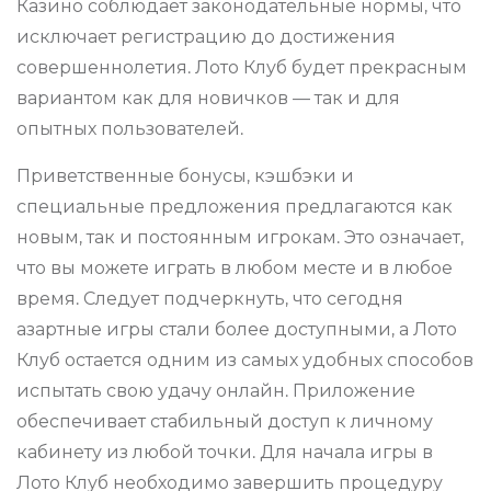
Казино соблюдает законодательные нормы, что
исключает регистрацию до достижения
совершеннолетия. Лото Клуб будет прекрасным
вариантом как для новичков — так и для
опытных пользователей.
Приветственные бонусы, кэшбэки и
специальные предложения предлагаются как
новым, так и постоянным игрокам. Это означает,
что вы можете играть в любом месте и в любое
время. Следует подчеркнуть, что сегодня
азартные игры стали более доступными, а Лото
Клуб остается одним из самых удобных способов
испытать свою удачу онлайн. Приложение
обеспечивает стабильный доступ к личному
кабинету из любой точки. Для начала игры в
Лото Клуб необходимо завершить процедуру