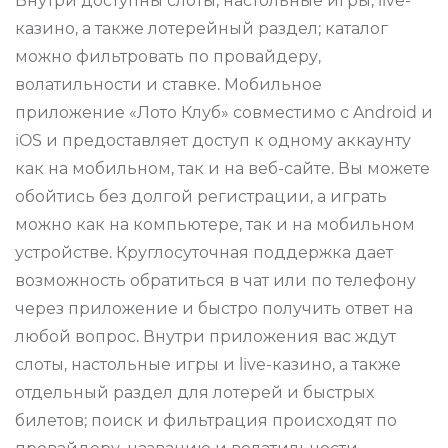
Внутри доступны слоты, настольные игры, live-
казино, а также лотерейный раздел; каталог
можно фильтровать по провайдеру,
волатильности и ставке. Мобильное
приложение «Лото Клуб» совместимо с Android и
iOS и предоставляет доступ к одному аккаунту
как на мобильном, так и на веб-сайте. Вы можете
обойтись без долгой регистрации, а играть
можно как на компьютере, так и на мобильном
устройстве. Круглосуточная поддержка дает
возможность обратиться в чат или по телефону
через приложение и быстро получить ответ на
любой вопрос. Внутри приложения вас ждут
слоты, настольные игры и live-казино, а также
отдельный раздел для лотерей и быстрых
билетов; поиск и фильтрация происходят по