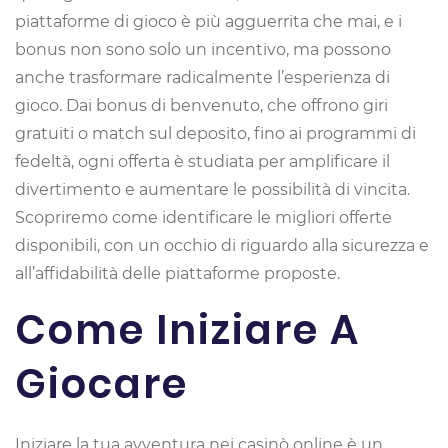
piattaforme di gioco è più agguerrita che mai, e i
bonus non sono solo un incentivo, ma possono
anche trasformare radicalmente l’esperienza di
gioco. Dai bonus di benvenuto, che offrono giri
gratuiti o match sul deposito, fino ai programmi di
fedeltà, ogni offerta è studiata per amplificare il
divertimento e aumentare le possibilità di vincita.
Scopriremo come identificare le migliori offerte
disponibili, con un occhio di riguardo alla sicurezza e
all’affidabilità delle piattaforme proposte.
Come Iniziare A
Giocare
Iniziare la tua avventura nei casinò online è un