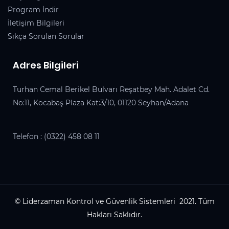
Program İndir
İletişim Bilgileri
Sıkça Sorulan Sorular
Adres Bilgileri
Turhan Cemal Berikel Bulvarı Reşatbey Mah. Adalet Cd.
No:11, Kocabaş Plaza Kat:3/10, 01120 Seyhan/Adana
Telefon :
(0322) 458 08 11
© Liderzaman Kontrol ve Güvenlik Sistemleri 2021. Tüm
Hakları Saklıdır.