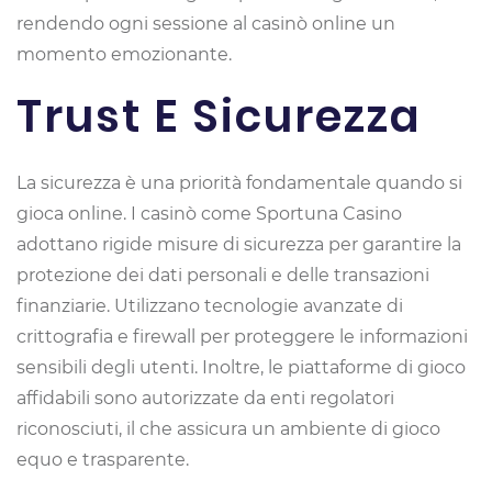
rendendo ogni sessione al casinò online un
momento emozionante.
Trust E Sicurezza
La sicurezza è una priorità fondamentale quando si
gioca online. I casinò come Sportuna Casino
adottano rigide misure di sicurezza per garantire la
protezione dei dati personali e delle transazioni
finanziarie. Utilizzano tecnologie avanzate di
crittografia e firewall per proteggere le informazioni
sensibili degli utenti. Inoltre, le piattaforme di gioco
affidabili sono autorizzate da enti regolatori
riconosciuti, il che assicura un ambiente di gioco
equo e trasparente.