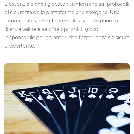
È essenziale che i giocatori si informino sui protocolli
di sicurezza delle piattaforme che scelgono. Una
buona pratica è verificare se il casinò dispone di
licenze valide e se offre opzioni di gioco
responsabile per garantire che l’esperienza sia sicura
e divertente.