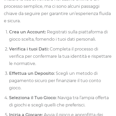
processo semplice, ma ci sono alcuni passaggi
chiave da seguire per garantire un’esperienza fluida
e sicura.
Crea un Account:
Registrati sulla piattaforma di
gioco scelta, fornendo i tuoi dati personali.
Verifica i tuoi Dati:
Completa il processo di
verifica per confermare la tua identità e rispettare
le normative.
Effettua un Deposito:
Scegli un metodo di
pagamento sicuro per finanziare il tuo conto
gioco.
Seleziona il Tuo Gioco:
Naviga tra l’ampia offerta
di giochi e scegli quelli che preferisci.
Inizia a Giocare:
Avvia il gioco e approfitta dei