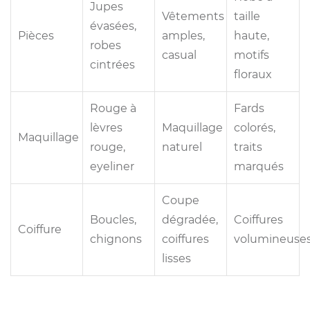
Jupes
Vêtements
taille
évasées,
Pièces
amples,
haute,
robes
casual
motifs
cintrées
floraux
Rouge à
Fards
lèvres
Maquillage
colorés,
Maquillage
rouge,
naturel
traits
eyeliner
marqués
Coupe
Boucles,
dégradée,
Coiffures
Coiffure
chignons
coiffures
volumineuse
lisses