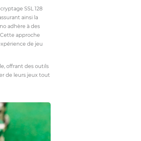
n cryptage SSL 128
ssurant ainsi la
sino adhère à des
. Cette approche
expérience de jeu
 offrant des outils
r de leurs jeux tout