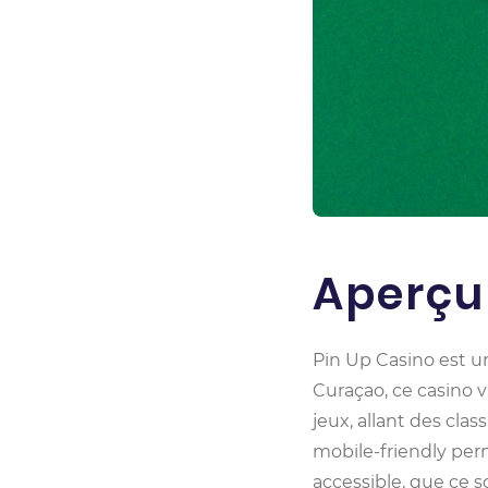
Aperçu
Pin Up Casino est un
Curaçao, ce casino v
jeux, allant des cla
mobile-friendly per
accessible, que ce s