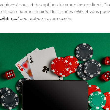
achines à sous et des options de croupiers en direct, Pi
nterface moderne inspirée des années 1950, et vous pouve
://hba.cd/
pour débuter avec succès.