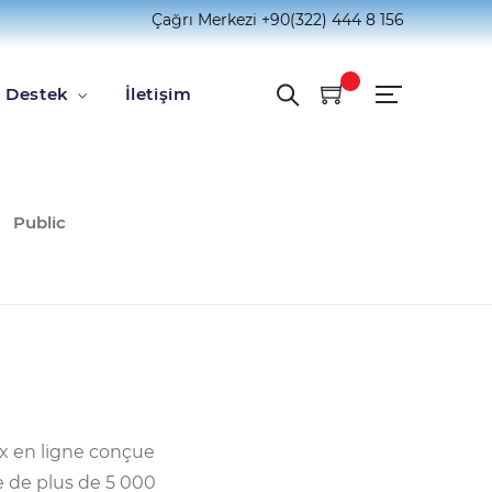
Çağrı Merkezi
+90(322) 444 8 156
Destek
İletişim
UBLISHED IN:
Public
ux en ligne conçue
 de plus de 5 000