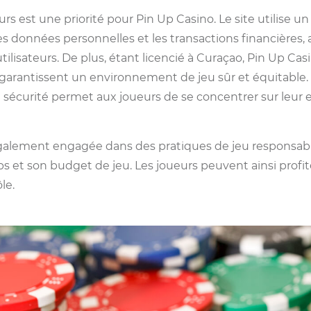
urs est une priorité pour Pin Up Casino. Le site utilise u
es données personnelles et les transactions financières, a
utilisateurs. De plus, étant licencié à Curaçao, Pin Up Ca
 garantissent un environnement de jeu sûr et équitable
a sécurité permet aux joueurs de se concentrer sur leur 
galement engagée dans des pratiques de jeu responsable,
 et son budget de jeu. Les joueurs peuvent ainsi profite
le.