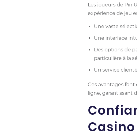
Les joueurs de Pin 
expérience de jeu en
Une vaste sélecti
Une interface int
Des options de pa
particulière à la 
Un service clientè
Ces avantages font 
ligne, garantissant 
Confian
Casino