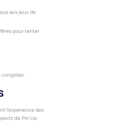
sous aux jeux de
férés pour tenter
 congolais.
s
nt l’expérience des
aspects de Pin Up