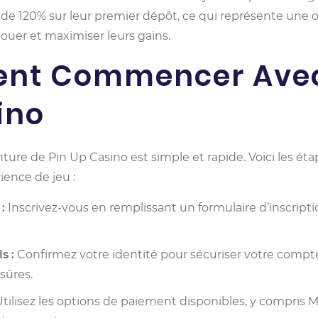
f de 120% sur leur premier dépôt, ce qui représente une 
uer et maximiser leurs gains.
nt Commencer Avec
ino
nture de Pin Up Casino est simple et rapide. Voici les éta
ience de jeu :
:
Inscrivez-vous en remplissant un formulaire d’inscript
s :
Confirmez votre identité pour sécuriser votre compt
sûres.
tilisez les options de paiement disponibles, y compris 