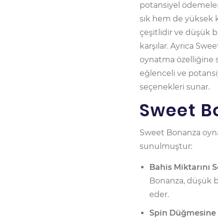
potansiyel ödemeleri
sık hem de yüksek k
çeşitlidir ve düşük 
karşılar. Ayrıca Swe
oynatma özelliğine s
eğlenceli ve potansi
seçenekleri sunar.
Sweet B
Sweet Bonanza oynam
sunulmuştur:
Bahis Miktarını S
Bonanza, düşük b
eder.
Spin Düğmesine 