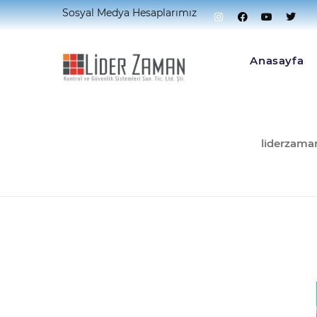
Sosyal Medya Hesaplarımız
Anasayfa
PUBLISHED B
liderzama