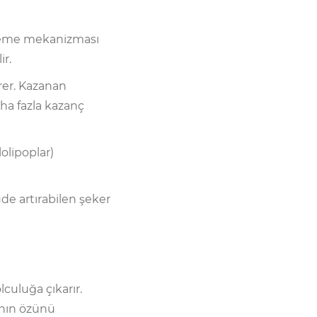
deme mekanizması
ir.
irer. Kazanan
ha fazla kazanç
olipoplar)
üde artırabilen şeker
lculuğa çıkarır.
anın özünü