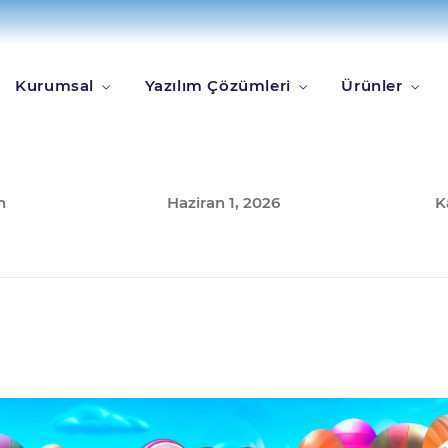
Kurumsal
Yazılım Çözümleri
Ürünler
Y:
PUBLISHED ON:
P
n
Haziran 1, 2026
K