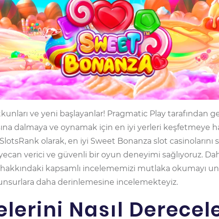
utkunları ve yeni başlayanlar! Pragmatic Play tarafından ge
na dalmaya ve oynamak için en iyi yerleri keşfetmeye ha
 SlotsRank olarak, en iyi Sweet Bonanza slot casinolarını 
eyecan verici ve güvenli bir oyun deneyimi sağlıyoruz. Dah
 hakkındaki kapsamlı incelememizi mutlaka okumayı u
unsurlara daha derinlemesine incelemekteyiz.
telerini Nasıl Derecel