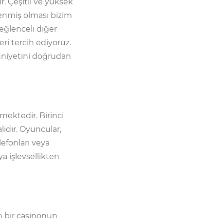
r. Çeşitli ve yüksek
lenmiş olması bizim
eğlenceli diğer
eri tercih ediyoruz.
uniyetini doğrudan
ektedir. Birinci
ıdır. Oyuncular,
lefonları veya
a işlevsellikten
en bir casinonun