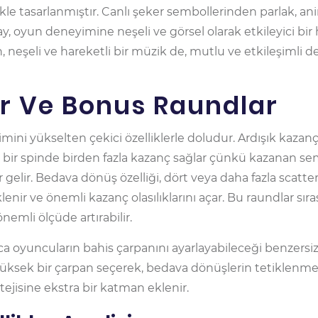
likle tasarlanmıştır. Canlı şeker sembollerinden parlak, a
y, oyun deneyimine neşeli ve görsel olarak etkileyici bir 
en, neşeli ve hareketli bir müzik de, mutlu ve etkileşim
er Ve Bonus Raundlar
mini yükselten çekici özelliklerle doludur. Ardışık kazanç
, bir spinde birden fazla kazanç sağlar çünkü kazanan se
ar gelir. Bedava dönüş özelliği, dört veya daha fazla scatt
enir ve önemli kazanç olasılıklarını açar. Bu raundlar sıra
önemli ölçüde artırabilir.
 oyuncuların bahis çarpanını ayarlayabileceği benzersiz 
a yüksek bir çarpan seçerek, bedava dönüşlerin tetiklenme
tejisine ekstra bir katman eklenir.