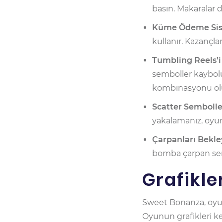
basın. Makaralar 
Küme Ödeme Sis
kullanır. Kazançl
Tumbling Reels’i 
semboller kaybolu
kombinasyonu oluş
Scatter Sembolle
yakalamanız, oyun
Çarpanları Bekle
bomba çarpan sem
Grafikle
Sweet Bonanza, oyunc
Oyunun grafikleri ke