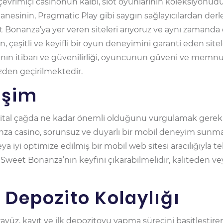
çevrimiçi casinonun kalbi, slot oyunlarının koleksiyonudu
anesinin, Pragmatic Play gibi saygın sağlayıcılardan der
t Bonanza’ya yer veren siteleri arıyoruz ve aynı zamanda 
, çeşitli ve keyifli bir oyun deneyimini garanti eden sitel
rının itibarı ve güvenilirliği, oyuncunun güveni ve memn
özden geçirilmektedir.
işim
ijital çağda ne kadar önemli olduğunu vurgulamak gerekm
nza casino, sorunsuz ve duyarlı bir mobil deneyim sunmal
a iyi optimize edilmiş bir mobil web sitesi aracılığıyla te
 Sweet Bonanza’nın keyfini çıkarabilmelidir, kaliteden vey
 Depozito Kolaylığı
arayüz, kayıt ve ilk depozitoyu yapma sürecini basitleştir