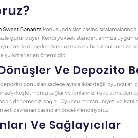
oruz?
 Sweet Bonanza
konusunda slot casino sıralamalarında d
emizle gurur duyar. Kendi yüksek standartlarımıza uygun
noyu özenle değerlendiren uzman ekibimiz bulunmaktadı
şu kriterler en önemlidir:
Dönüşler Ve Depozito B
epozito bonusları sadece ayrıcalıklar değil, oyuncular içi
anza’yı keşfetmenizi sağlar ve fonlarınızı riske atmadan
madan denemenizi sağlar. Oyuncu memnuniyeti ve katılım
mert davranan casinoları önceliklendiriyoruz.
nları Ve Sağlayıcılar