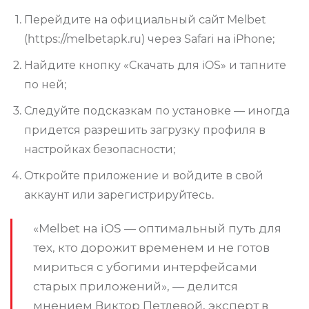
Перейдите на официальный сайт Melbet
(https://melbetapk.ru) через Safari на iPhone;
Найдите кнопку «Скачать для iOS» и тапните
по ней;
Следуйте подсказкам по установке — иногда
придется разрешить загрузку профиля в
настройках безопасности;
Откройте приложение и войдите в свой
аккаунт или зарегистрируйтесь.
«Melbet на iOS — оптимальный путь для
тех, кто дорожит временем и не готов
мириться с убогими интерфейсами
старых приложений», — делится
мнением Виктор Петлевой, эксперт в