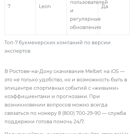
пользователей
7
Leon
Да
и
регулярные
обновления
Топ-7 букмекерских компаний по версии
экспертов
В Ростове-на-Дону скачивание Melbet на iOS —
это не только удобство, но и возможность быть в
эпицентре спортивных событий с «живыми»
коэффициентами и прогнозами. При
возникновении вопросов можно всегда
связаться по номеру 8 (800) 700-29-90 — служба
поддержки готова помочь 24/7.