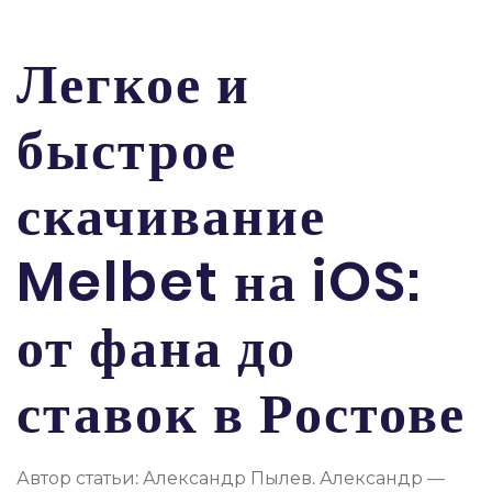
Легкое и
быстрое
скачивание
Melbet на iOS:
от фана до
ставок в Ростове
Автор статьи:
Александр Пылев
. Александр —