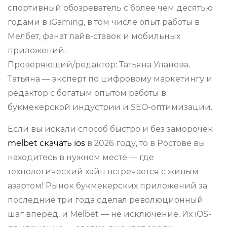
спортивный обозреватель с более чем десятью
годами в iGaming, в том числе опыт работы в
Мелбет, фанат лайв-ставок и мобильных
приложений.
Проверяющий/редактор:
Татьяна Уланова
.
Татьяна — эксперт по цифровому маркетингу и
редактор с богатым опытом работы в
букмекерской индустрии и SEO-оптимизации.
Если вы искали способ быстро и без заморочек
melbet скачать ios
в 2026 году, то в Ростове вы
находитесь в нужном месте — где
технологический хайп встречается с живым
азартом! Рынок букмекерских приложений за
последние три года сделал революционный
шаг вперёд, и Melbet — не исключение. Их iOS-