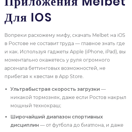
Приложения Melbet
Для IOS
Вопреки расхожему мифу, скачать Melbet на iOS
в Ростове не составит труда — главное знать где
и как. Используя гаджеты Apple (iPhone, iPad), вы
моментально окажетесь у руля огромного
арсенала беттинговых возможностей, не
прибегая к квестам в App Store.
Ультрабыстрая скорость загрузки
—
никакой тормозняк, даже если Ростов накрыл
мощный технокраш;
Широчайший диапазон спортивных
дисциплин
— от футбола до биатлона, и даже