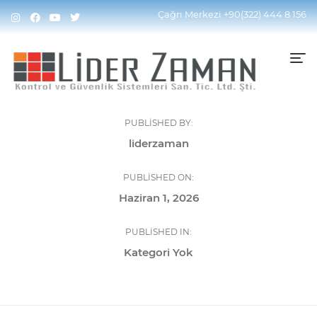
Çağrı Merkezi
+90(322) 444 8 156
PUBLISHED BY:
liderzaman
PUBLISHED ON:
Haziran 1, 2026
PUBLISHED IN:
Kategori Yok