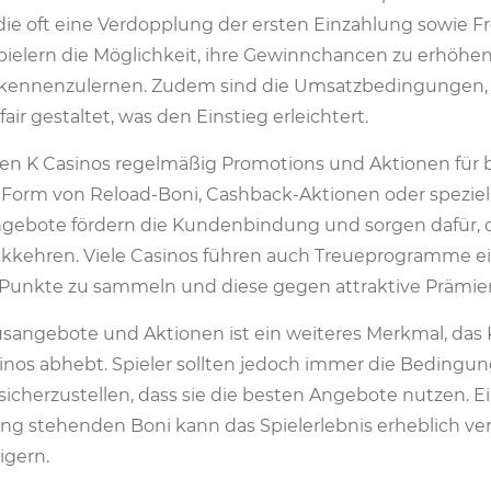
e oft eine Verdopplung der ersten Einzahlung sowie Fre
pielern die Möglichkeit, ihre Gewinnchancen zu erhöhe
 kennenzulernen. Zudem sind die Umsatzbedingungen, 
air gestaltet, was den Einstieg erleichtert.
ten K Casinos regelmäßig Promotions und Aktionen für 
 Form von Reload-Boni, Cashback-Aktionen oder speziel
ngebote fördern die Kundenbindung und sorgen dafür, d
kehren. Viele Casinos führen auch Treueprogramme ein,
 Punkte zu sammeln und diese gegen attraktive Prämie
nusangebote und Aktionen ist ein weiteres Merkmal, das
nos abhebt. Spieler sollten jedoch immer die Bedingu
icherzustellen, dass sie die besten Angebote nutzen. 
ng stehenden Boni kann das Spielerlebnis erheblich ve
igern.