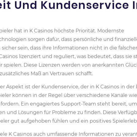
eit Und Kundenservice I
pieler hat in K Casinos höchste Priorität. Modernste
hnologien sorgen dafür, dass persönliche und finanziel
 sicher sein, dass ihre Informationen nicht in die falsc
Casinos lizenziert und reguliert, was bedeutet, dass sie
ir spielen. Diese Lizenzen werden von anerkannten Glü
 zusätzliches Maß an Vertrauen schafft.
er Aspekt ist der Kundenservice, der in K Casinos in de
pieler können in der Regel über verschiedene Kanäle wie
nfordern. Ein engagiertes Support-Team steht bereit, um
en und Lösungen für Probleme zu finden. Diese Verfügb
pieler gut aufgehoben fühlen und ein positives Spielerle
viele K Casinos auch umfassende Informationen zu ver