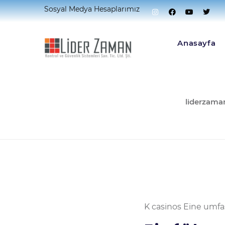
Sosyal Medya Hesaplarımız
Anasayfa
PUBLISHED B
liderzama
K casinos Eine umf