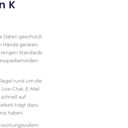
n K
le Daten geschützt
hen Hände geraten.
 strengen Standards
cksspielbehörden
r Regel rund um die
 Live-Chat, E-Mail
 schnell auf
arkeit trägt dazu
bnis haben.
antwortungsvollem