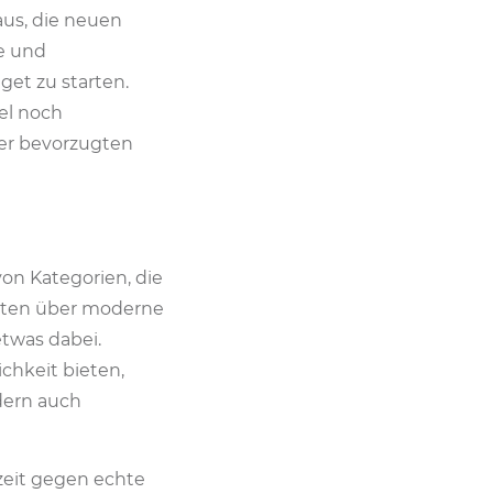
aus, die neuen
le und
get zu starten.
el noch
iner bevorzugten
von Kategorien, die
omaten über moderne
etwas dabei.
chkeit bieten,
dern auch
tzeit gegen echte