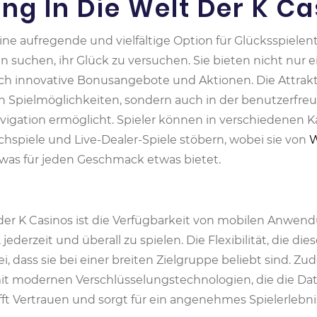
ng In Die Welt Der K C
eine aufregende und vielfältige Option für Glücksspielen
 suchen, ihr Glück zu versuchen. Sie bieten nicht nur ei
ch innovative Bonusangebote und Aktionen. Die Attrakti
den Spielmöglichkeiten, sondern auch in der benutzerfreu
Navigation ermöglicht. Spieler können in verschiedenen 
chspiele und Live-Dealer-Spiele stöbern, wobei sie von
W
 was für jeden Geschmack etwas bietet.
l der K Casinos ist die Verfügbarkeit von mobilen Anwen
jederzeit und überall zu spielen. Die Flexibilität, die di
ei, dass sie bei einer breiten Zielgruppe beliebt sind. Z
it modernen Verschlüsselungstechnologien, die die Dat
fft Vertrauen und sorgt für ein angenehmes Spielerlebni