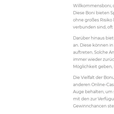
Willkommensboni, di
Diese Boni bieten S
ohne großes Risiko
verbunden sind, oft f
Darüber hinaus bie
an. Diese können in
auftreten. Solche A
immer wieder zurück
Möglichkeit geben,
Die Vielfalt der Bo
anderen Online-Casi
Auge behalten, um s
mit den zur Verfügu
Gewinnchancen ste