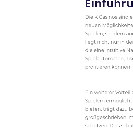
Einführu
Die K Casinos sind 
neuen Möglichkeiten
Spielen, sondern au
liegt nicht nur in 
die eine intuitive 
Spielautomaten, Tis
profitieren können,
Ein weiterer Vortei
Spielern ermöglicht, 
bieten, trägt dazu b
großgeschrieben, m
schützen. Dies scha