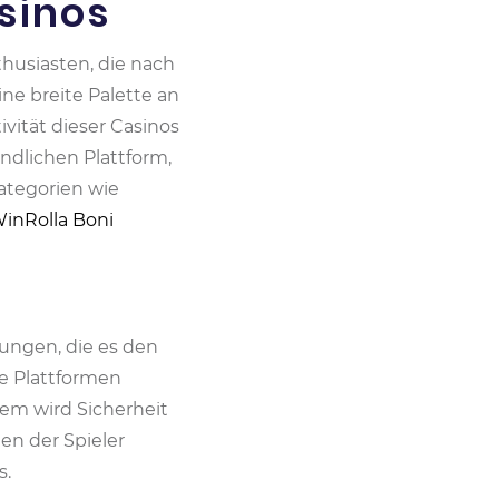
asinos
thusiasten, die nach
ne breite Palette an
vität dieser Casinos
ndlichen Plattform,
Kategorien wie
inRolla Boni
dungen, die es den
ese Plattformen
udem wird Sicherheit
en der Spieler
s.