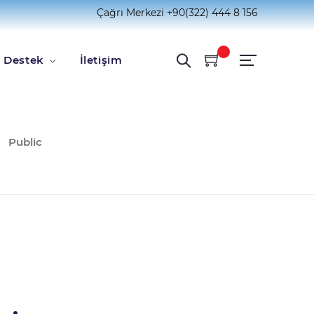
Çağrı Merkezi
+90(322) 444 8 156
Destek
İletişim
UBLISHED IN:
Public