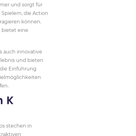
mer und sorgt für
 Spielern, die Action
eragieren können.
 bietet eine
os auch innovative
rlebnis und bieten
die Einführung
pielmöglichkeiten
fen.
n K
os stechen in
traktiven