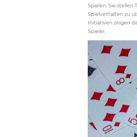
Spielen. Sie stellen
Spielverhalten zu ü
Initiativen zeigen 
Spieler.