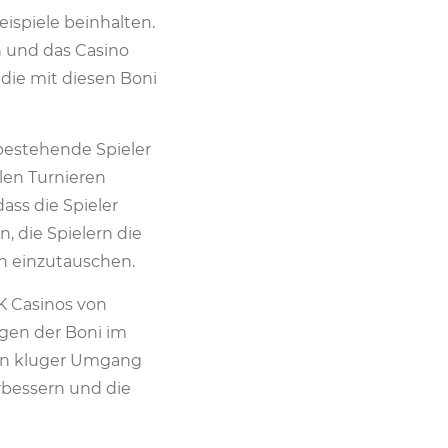
ispiele beinhalten.
n und das Casino
die mit diesen Boni
bestehende Spieler
len Turnieren
ass die Spieler
 die Spielern die
n einzutauschen.
 K Casinos von
ngen der Boni im
Ein kluger Umgang
rbessern und die