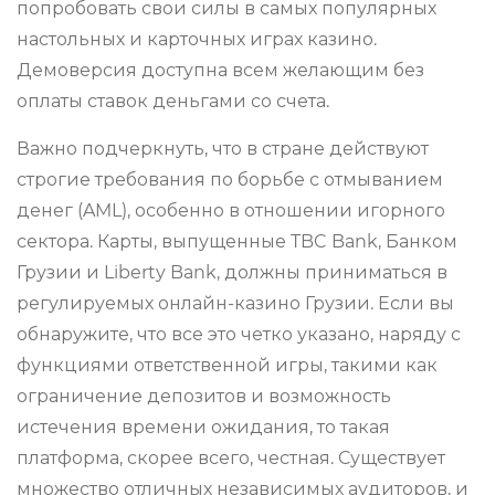
попробовать свои силы в самых популярных
настольных и карточных играх казино.
Демоверсия доступна всем желающим без
оплаты ставок деньгами со счета.
Важно подчеркнуть, что в стране действуют
строгие требования по борьбе с отмыванием
денег (AML), особенно в отношении игорного
сектора. Карты, выпущенные TBC Bank, Банком
Грузии и Liberty Bank, должны приниматься в
регулируемых онлайн-казино Грузии. Если вы
обнаружите, что все это четко указано, наряду с
функциями ответственной игры, такими как
ограничение депозитов и возможность
истечения времени ожидания, то такая
платформа, скорее всего, честная. Существует
множество отличных независимых аудиторов, и