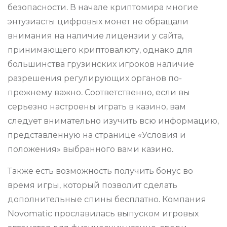
безопасности. В начале криптомира многие
энтузиасты цифровых монет не обращали
внимания на наличие лицензии у сайта,
принимающего криптовалюту, однако для
большинства грузинских игроков наличие
разрешения регулирующих органов по-
прежнему важно. Соответственно, если вы
серьезно настроены играть в казино, вам
следует внимательно изучить всю информацию,
представленную на странице «Условия и
положения» выбранного вами казино.
Также есть возможность получить бонус во
время игры, который позволит сделать
дополнительные спины бесплатно. Компания
Novomatic прославилась выпуском игровых