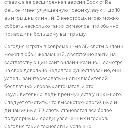
ставок, а ее расширенная версия Book of Ra
deluxe имеет улучшенную графику, звук и до 10
выигрышных линий. В некоторых играх можно
собрать несколько таких символов, что обычно
приводит к большому выигрышу.
Сегодня играть в современные 3D-слоты онлайн
может любой желающий, достаточно зайти на
соответствующий сайт онлайн-казино. Несмотря
на свое довольно недолгое существование, они
успели заинтересовать многих любителей
бесплатных игровых автоматов, и это
неудивительно, ведь преимуществ у них много.
Следует отметить, что высокотехнологичные и
динамичные 3D-слоты становятся все более
популярными среди увлеченных игроков.
Сегодня такие технологии успешно