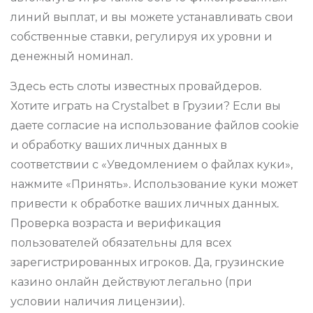
линий выплат, и вы можете устанавливать свои
собственные ставки, регулируя их уровни и
денежный номинал.
Здесь есть слоты известных провайдеров.
Хотите играть на Crystalbet в Грузии? Если вы
даете согласие на использование файлов cookie
и обработку ваших личных данных в
соответствии с «Уведомлением о файлах куки»,
нажмите «Принять». Использование куки может
привести к обработке ваших личных данных.
Проверка возраста и верификация
пользователей обязательны для всех
зарегистрированных игроков. Да, грузинские
казино онлайн действуют легально (при
условии наличия лицензии).