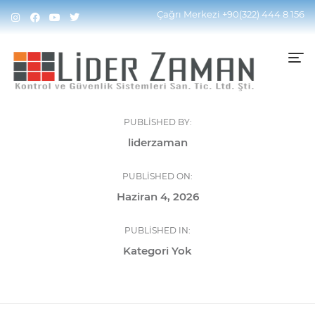
Çağrı Merkezi
+90(322) 444 8 156
PUBLISHED BY:
liderzaman
PUBLISHED ON:
Haziran 4, 2026
PUBLISHED IN:
Kategori Yok