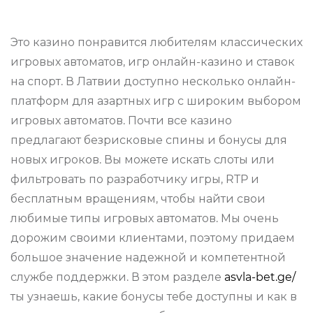
Это казино понравится любителям классических
игровых автоматов, игр онлайн-казино и ставок
на спорт. В Латвии доступно несколько онлайн-
платформ для азартных игр с широким выбором
игровых автоматов. Почти все казино
предлагают безрисковые спины и бонусы для
новых игроков. Вы можете искать слоты или
фильтровать по разработчику игры, RTP и
бесплатным вращениям, чтобы найти свои
любимые типы игровых автоматов. Мы очень
дорожим своими клиентами, поэтому придаем
большое значение надежной и компетентной
службе поддержки. В этом разделе
asvla-bet.ge/
ты узнаешь, какие бонусы тебе доступны и как в