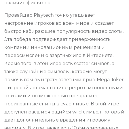
наличие фильтров.
Провайдер Playtech точно угадывает
настроение игроков во всем мире и создает
быстро набирающие популярность видео слоты.
Эта победа подтверждает приверженность
компании инновационным решениям и
переосмыслению азартных игр в Интернете.
Кроме того, в этой игре есть scatter символ, а
также случайные символы, которые могут
помочь вам выиграть заветный приз. Mega Joker
– игровой автомат в стиле ретро с мгновенными
призами и возможностью превратить
проигранные спины в счастливые. В этой игре
доступен расширяющийся wild символ, который
дает дополнительные вращения игровому
автомату. В игре также есть 10 фиксированных