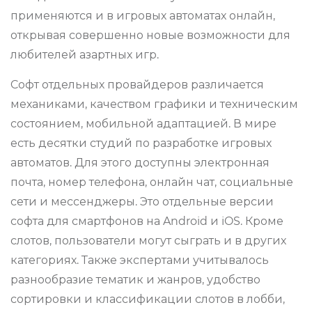
применяются и в игровых автоматах онлайн,
открывая совершенно новые возможности для
любителей азартных игр.
Софт отдельных провайдеров различается
механиками, качеством графики и техническим
состоянием, мобильной адаптацией. В мире
есть десятки студий по разработке игровых
автоматов. Для этого доступны электронная
почта, номер телефона, онлайн чат, социальные
сети и мессенджеры. Это отдельные версии
софта для смартфонов на Android и iOS. Кроме
слотов, пользователи могут сыграть и в других
категориях. Также экспертами учитывалось
разнообразие тематик и жанров, удобство
сортировки и классификации слотов в лобби,