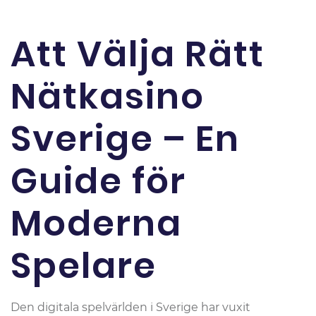
Att Välja Rätt
Nätkasino
Sverige – En
Guide för
Moderna
Spelare
Den digitala spelvärlden i Sverige har vuxit