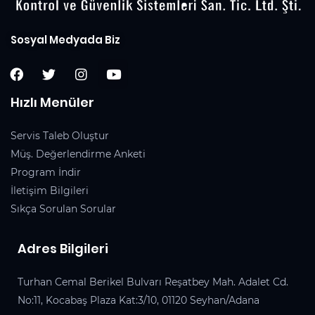
Sosyal Medyada Biz
Hızlı Menüler
Servis Taleb Oluştur
Müş. Değerlendirme Anketi
Program İndir
İletişim Bilgileri
Sıkça Sorulan Sorular
Adres Bilgileri
Turhan Cemal Berikel Bulvarı Reşatbey Mah. Adalet Cd.
No:11, Kocabaş Plaza Kat:3/10, 01120 Seyhan/Adana