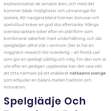
explosionsartat de senaste åren, och med det
kommer både möjligheter och utmaningar för
spelare. Att navigera bland licenser, bonusar och
spelutbud kräver en god dos eftertanke. Många
svenska spelare söker efter en plattform som
kombinerar säkerhet med underhållning, och där
spelglädjen alltid står i centrum. Det är här en
noggrann research blir ovärderlig – att förstå vad
som gör en spelsajt pålitlig och rolig. För den som är
ute efter en gedigen upplevelse kan det vara värt
att titta närmare på ett etablerat
nätkasino sverige
som erbjuder en balans mellan tradition och
innovation.
Spelglädje Och