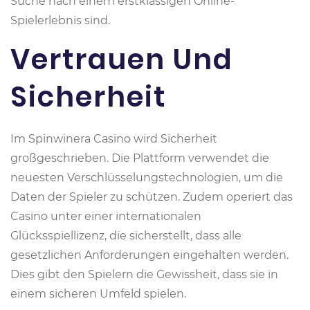
Suche nach einem erstklassigen Online-
Spielerlebnis sind.
Vertrauen Und
Sicherheit
Im Spinwinera Casino wird Sicherheit
großgeschrieben. Die Plattform verwendet die
neuesten Verschlüsselungstechnologien, um die
Daten der Spieler zu schützen. Zudem operiert das
Casino unter einer internationalen
Glücksspiellizenz, die sicherstellt, dass alle
gesetzlichen Anforderungen eingehalten werden.
Dies gibt den Spielern die Gewissheit, dass sie in
einem sicheren Umfeld spielen.