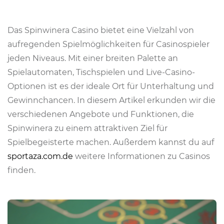
Das Spinwinera Casino bietet eine Vielzahl von
aufregenden Spielmöglichkeiten für Casinospieler
jeden Niveaus. Mit einer breiten Palette an
Spielautomaten, Tischspielen und Live-Casino-
Optionen ist es der ideale Ort für Unterhaltung und
Gewinnchancen. In diesem Artikel erkunden wir die
verschiedenen Angebote und Funktionen, die
Spinwinera zu einem attraktiven Ziel für
Spielbegeisterte machen. Außerdem kannst du auf
sportaza.com.de
weitere Informationen zu Casinos
finden.