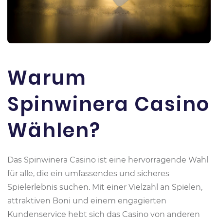
Warum
Spinwinera Casino
Wählen?
Das Spinwinera Casino ist eine hervorragende Wahl
für alle, die ein umfassendes und sicheres
Spielerlebnis suchen. Mit einer Vielzahl an Spielen,
attraktiven Boni und einem engagierten
Kundenservice hebt sich das Casino von anderen