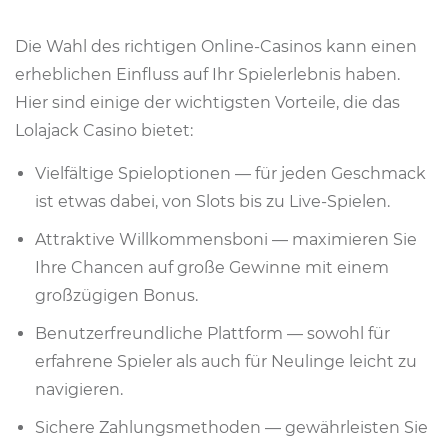
Die Wahl des richtigen Online-Casinos kann einen
erheblichen Einfluss auf Ihr Spielerlebnis haben.
Hier sind einige der wichtigsten Vorteile, die das
Lolajack Casino bietet:
Vielfältige Spieloptionen — für jeden Geschmack
ist etwas dabei, von Slots bis zu Live-Spielen.
Attraktive Willkommensboni — maximieren Sie
Ihre Chancen auf große Gewinne mit einem
großzügigen Bonus.
Benutzerfreundliche Plattform — sowohl für
erfahrene Spieler als auch für Neulinge leicht zu
navigieren.
Sichere Zahlungsmethoden — gewährleisten Sie