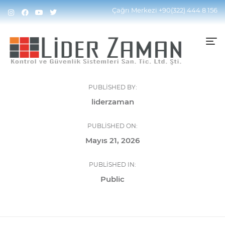
Çağrı Merkezi
+90(322) 444 8 156
PUBLISHED BY:
liderzaman
PUBLISHED ON:
Mayıs 21, 2026
PUBLISHED IN:
Public