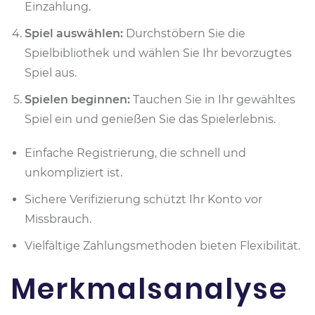
Einzahlung.
Spiel auswählen:
Durchstöbern Sie die
Spielbibliothek und wählen Sie Ihr bevorzugtes
Spiel aus.
Spielen beginnen:
Tauchen Sie in Ihr gewähltes
Spiel ein und genießen Sie das Spielerlebnis.
Einfache Registrierung, die schnell und
unkompliziert ist.
Sichere Verifizierung schützt Ihr Konto vor
Missbrauch.
Vielfältige Zahlungsmethoden bieten Flexibilität.
Merkmalsanalyse