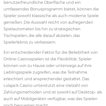
benutzerfreundliche Oberfläche und ein
umfassendes Bonusprogramm bietet, können die
Spieler sowohl klassische als auch moderne Spiele
genießen. Die Auswahl reicht von aufregenden
Spielautomaten bis hin zu strategischen
Tischspielen, die alle darauf abzielen, das
Spielerlebnis zu verbessern.
Ein entscheidender Faktor für die Beliebtheit von
Online-Casinospielen ist die Flexibilität. Spieler
können von zu Hause oder unterwegs auf ihre
Lieblingsspiele zugreifen, was die Teilnahme
erleichtert und ansprechender gestaltet. Das
Lolajack Casino unterstützt eine Vielzahl von
Zahlungsmethoden und ist sowohl auf Desktop- als
auch auf Mobilgeräten verfügbar, was das Spielen
noch bequemer macht.