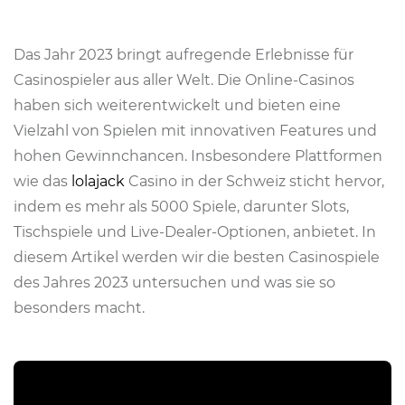
Das Jahr 2023 bringt aufregende Erlebnisse für
Casinospieler aus aller Welt. Die Online-Casinos
haben sich weiterentwickelt und bieten eine
Vielzahl von Spielen mit innovativen Features und
hohen Gewinnchancen. Insbesondere Plattformen
wie das
lolajack
Casino in der Schweiz sticht hervor,
indem es mehr als 5000 Spiele, darunter Slots,
Tischspiele und Live-Dealer-Optionen, anbietet. In
diesem Artikel werden wir die besten Casinospiele
des Jahres 2023 untersuchen und was sie so
besonders macht.