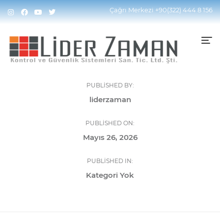
Çağrı Merkezi
+90(322) 444 8 156
PUBLISHED BY:
liderzaman
PUBLISHED ON:
Mayıs 26, 2026
PUBLISHED IN:
Kategori Yok