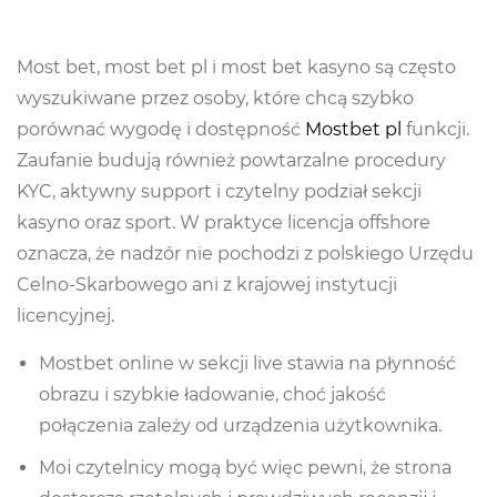
Most bet, most bet pl i most bet kasyno są często
wyszukiwane przez osoby, które chcą szybko
porównać wygodę i dostępność
Mostbet pl
funkcji.
Zaufanie budują również powtarzalne procedury
KYC, aktywny support i czytelny podział sekcji
kasyno oraz sport. W praktyce licencja offshore
oznacza, że nadzór nie pochodzi z polskiego Urzędu
Celno-Skarbowego ani z krajowej instytucji
licencyjnej.
Mostbet online w sekcji live stawia na płynność
obrazu i szybkie ładowanie, choć jakość
połączenia zależy od urządzenia użytkownika.
Mоі сzytеlnісy mоgą być wіęс реwnі, żе strоnа