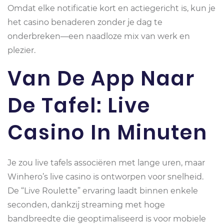
Omdat elke notificatie kort en actiegericht is, kun je
het casino benaderen zonder je dag te
onderbreken—een naadloze mix van werk en
plezier.
Van De App Naar
De Tafel: Live
Casino In Minuten
Je zou live tafels associëren met lange uren, maar
Winhero’s live casino is ontworpen voor snelheid.
De “Live Roulette” ervaring laadt binnen enkele
seconden, dankzij streaming met hoge
bandbreedte die geoptimaliseerd is voor mobiele