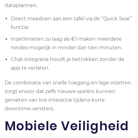
dataplannen.
Direct meedoen aan een tafel via de “Quick Seat”
functie.
Inzetlimieten zo laag als €1 maken meerdere
rondes mogelijk in minder dan tien minuten.
Chat‑integratie houdt je betrokken zonder de
app te verlaten.
De combinatie van snelle toegang en lage inzetten
zorgt ervoor dat zelfs nieuwe spelers kunnen
genieten van live interactie tijdens korte
downtime‑vensters.
Mobiele Veiligheid