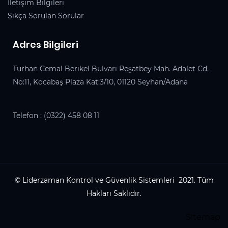
İletişim Bilgileri
Sıkça Sorulan Sorular
Adres Bilgileri
Turhan Cemal Berikel Bulvarı Reşatbey Mah. Adalet Cd.
No:11, Kocabaş Plaza Kat:3/10, 01120 Seyhan/Adana
Telefon :
(0322) 458 08 11
© Liderzaman Kontrol ve Güvenlik Sistemleri 2021. Tüm
Hakları Saklıdır.
Sitemap