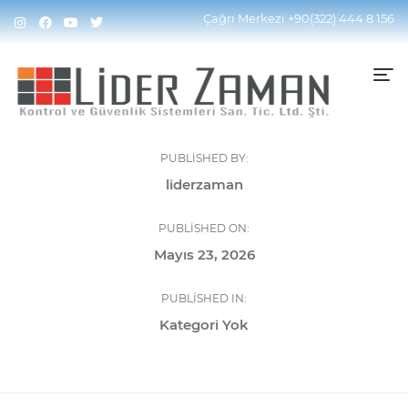
Çağrı Merkezi
+90(322) 444 8 156
PUBLISHED BY:
liderzaman
PUBLISHED ON:
Mayıs 23, 2026
PUBLISHED IN:
Kategori Yok