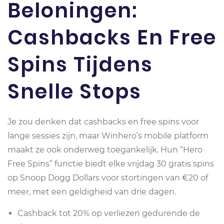
Beloningen:
Cashbacks En Free
Spins Tijdens
Snelle Stops
Je zou denken dat cashbacks en free spins voor
lange sessies zijn, maar Winhero’s mobile platform
maakt ze ook onderweg toegankelijk. Hun “Hero
Free Spins” functie biedt elke vrijdag 30 gratis spins
op Snoop Dogg Dollars voor stortingen van €20 of
meer, met een geldigheid van drie dagen.
Cashback tot 20% op verliezen gedurende de