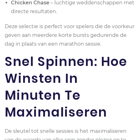
Chicken Chase
– luchtige weddenschappen met
directe resultaten.
Deze selectie is perfect voor spelers die de voorkeur
geven aan meerdere korte bursts gedurende de
dag in plaats van een marathon sessie.
Snel Spinnen: Hoe
Winsten In
Minuten Te
Maximaliseren
De sleutel tot snelle sessies is het maximaliseren
van de waarde van elke spin zonder plezier op te