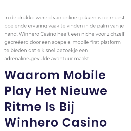
In de drukke wereld van online gokken is de meest
boeiende ervaring vaak te vinden in de palm van je
hand. Winhero Casino heeft een niche voor zichzelf
gecreëerd door een soepele, mobile‑first platform
te bieden dat elk snel bezoekje een
adrenaline‑gevulde avontuur maakt.
Waarom Mobile
Play Het Nieuwe
Ritme Is Bij
Winhero Casino