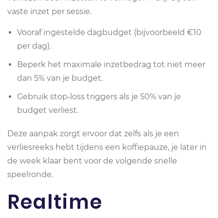
vaste inzet per sessie.
Vooraf ingestelde dagbudget (bijvoorbeeld €10
per dag).
Beperk het maximale inzetbedrag tot niet meer
dan 5% van je budget.
Gebruik stop‑loss triggers als je 50% van je
budget verliest.
Deze aanpak zorgt ervoor dat zelfs als je een
verliesreeks hebt tijdens een koffiepauze, je later in
de week klaar bent voor de volgende snelle
speelronde.
Realtime