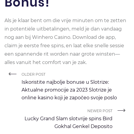
Bonus!
Als je klaar bent om die vrije minuten om te zetten
in potentiële uitbetalingen, meld je dan vandaag
nog aan bij Winhero Casino. Download de app,
claim je eerste free spins, en laat elke snelle sessie
een spannende rit worden naar grote winsten—
alles vanuit het comfort van je zak.
OLDER POST
Iskoristite najbolje bonuse u Slotrize:
Aktualne promocije za 2023 Slotrize je
online kasino koji je započeo svoje poslo
NEWER POST
Lucky Grand Slam slotvrije spins Bird
Gokhal Genkel Deposito