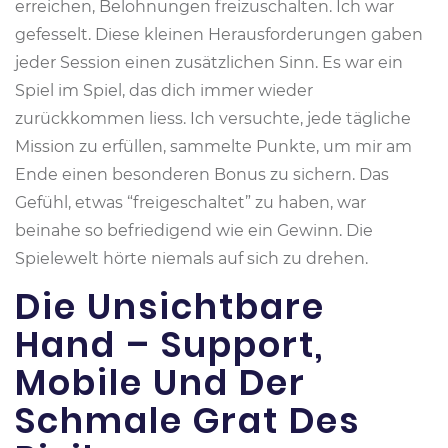
erreichen, Belohnungen freizuschalten. Ich war
gefesselt. Diese kleinen Herausforderungen gaben
jeder Session einen zusätzlichen Sinn. Es war ein
Spiel im Spiel, das dich immer wieder
zurückkommen liess. Ich versuchte, jede tägliche
Mission zu erfüllen, sammelte Punkte, um mir am
Ende einen besonderen Bonus zu sichern. Das
Gefühl, etwas “freigeschaltet” zu haben, war
beinahe so befriedigend wie ein Gewinn. Die
Spielewelt hörte niemals auf sich zu drehen.
Die Unsichtbare
Hand – Support,
Mobile Und Der
Schmale Grat Des