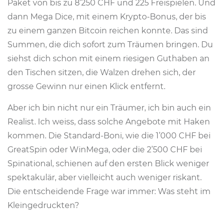
Paket von bis zu 8’250 CHF und 225 Freispielen. Und
dann Mega Dice, mit einem Krypto-Bonus, der bis
zu einem ganzen Bitcoin reichen konnte. Das sind
Summen, die dich sofort zum Träumen bringen. Du
siehst dich schon mit einem riesigen Guthaben an
den Tischen sitzen, die Walzen drehen sich, der
grosse Gewinn nur einen Klick entfernt.
Aber ich bin nicht nur ein Träumer, ich bin auch ein
Realist. Ich weiss, dass solche Angebote mit Haken
kommen. Die Standard-Boni, wie die 1’000 CHF bei
GreatSpin oder WinMega, oder die 2’500 CHF bei
Spinational, schienen auf den ersten Blick weniger
spektakulär, aber vielleicht auch weniger riskant.
Die entscheidende Frage war immer: Was steht im
Kleingedruckten?