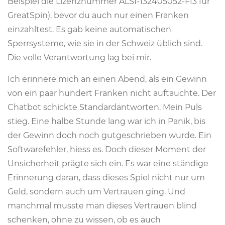
Beispiel die Lizenznummer ALSI-132405052-FI3 für
GreatSpin), bevor du auch nur einen Franken
einzahltest. Es gab keine automatischen
Sperrsysteme, wie sie in der Schweiz üblich sind.
Die volle Verantwortung lag bei mir.
Ich erinnere mich an einen Abend, als ein Gewinn
von ein paar hundert Franken nicht auftauchte. Der
Chatbot schickte Standardantworten. Mein Puls
stieg. Eine halbe Stunde lang war ich in Panik, bis
der Gewinn doch noch gutgeschrieben wurde. Ein
Softwarefehler, hiess es. Doch dieser Moment der
Unsicherheit prägte sich ein. Es war eine ständige
Erinnerung daran, dass dieses Spiel nicht nur um
Geld, sondern auch um Vertrauen ging. Und
manchmal musste man dieses Vertrauen blind
schenken, ohne zu wissen, ob es auch