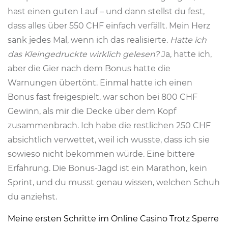
hast einen guten Lauf – und dann stellst du fest,
dass alles über 550 CHF einfach verfällt. Mein Herz
sank jedes Mal, wenn ich das realisierte.
Hatte ich
das Kleingedruckte wirklich gelesen?
Ja, hatte ich,
aber die Gier nach dem Bonus hatte die
Warnungen übertönt. Einmal hatte ich einen
Bonus fast freigespielt, war schon bei 800 CHF
Gewinn, als mir die Decke über dem Kopf
zusammenbrach. Ich habe die restlichen 250 CHF
absichtlich verwettet, weil ich wusste, dass ich sie
sowieso nicht bekommen würde. Eine bittere
Erfahrung. Die Bonus-Jagd ist ein Marathon, kein
Sprint, und du musst genau wissen, welchen Schuh
du anziehst.
Meine ersten Schritte im Online Casino Trotz Sperre