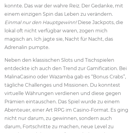
konnte. Das war der wahre Reiz. Der Gedanke, mit
einem einzigen Spin das Leben zu verändern.
Einmal nur den Hauptgewinn!
Diese Jackpots, die
lokal oft nicht verfügbar waren, zogen mich
magisch an. Ich jagte sie, Nacht für Nacht, das
Adrenalin pumpte.
Neben den klassischen Slots und Tischspielen
entdeckte ich auch den Trend zur Gamification. Bei
MalinaCasino oder Wazamba gab es “Bonus Crabs”,
tägliche Challenges und Missionen. Du konntest
virtuelle Währungen verdienen und diese gegen
Prämien eintauschen. Das Spiel wurde zu einem
Abenteuer, einer Art RPG im Casino-Format. Es ging
nicht nur darum, zu gewinnen, sondern auch
darum, Fortschritte zu machen, neue Level zu