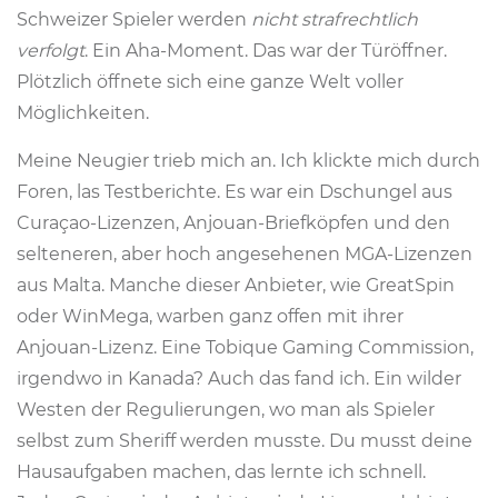
Schweizer Spieler werden
nicht strafrechtlich
verfolgt
. Ein Aha-Moment. Das war der Türöffner.
Plötzlich öffnete sich eine ganze Welt voller
Möglichkeiten.
Meine Neugier trieb mich an. Ich klickte mich durch
Foren, las Testberichte. Es war ein Dschungel aus
Curaçao-Lizenzen, Anjouan-Briefköpfen und den
selteneren, aber hoch angesehenen MGA-Lizenzen
aus Malta. Manche dieser Anbieter, wie GreatSpin
oder WinMega, warben ganz offen mit ihrer
Anjouan-Lizenz. Eine Tobique Gaming Commission,
irgendwo in Kanada? Auch das fand ich. Ein wilder
Westen der Regulierungen, wo man als Spieler
selbst zum Sheriff werden musste. Du musst deine
Hausaufgaben machen, das lernte ich schnell.