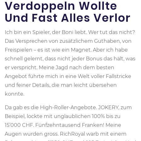
Verdoppeln Wollte
Und Fast Alles Verlor
Ich bin ein Spieler, der Boni liebt. Wer tut das nicht?
Das Versprechen von zusätzlichem Guthaben, von
Freispielen – es ist wie ein Magnet. Aber ich habe
schnell gelernt, dass nicht jeder Bonus das hält, was
er verspricht. Meine Jagd nach dem besten
Angebot führte mich in eine Welt voller Fallstricke
und feiner Details, die man leicht übersehen
konnte.
Da gab es die High-Roller-Angebote. JOKERY, zum
Beispiel, lockte mit unglaublichen 100% bis zu
15’000 CHF. Fünfzehntausend Franken! Meine
Augen wurden gross. RichRoyal warb mit einem