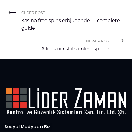
OLDER POST
Kasino free spins erbjudande — complete
guide
NEWER POST
Alles über slots online spielen
Sosyal Medyada Biz