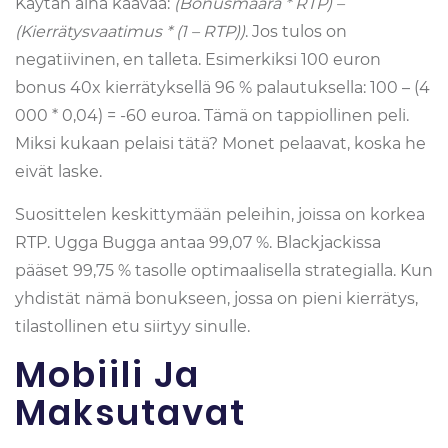
Käytän aina kaavaa:
(Bonusmäärä * RTP) –
(Kierrätysvaatimus * (1 – RTP))
. Jos tulos on
negatiivinen, en talleta. Esimerkiksi 100 euron
bonus 40x kierrätyksellä 96 % palautuksella: 100 – (4
000 * 0,04) = -60 euroa. Tämä on tappiollinen peli.
Miksi kukaan pelaisi tätä? Monet pelaavat, koska he
eivät laske.
Suosittelen keskittymään peleihin, joissa on korkea
RTP. Ugga Bugga antaa 99,07 %. Blackjackissa
pääset 99,75 % tasolle optimaalisella strategialla. Kun
yhdistät nämä bonukseen, jossa on pieni kierrätys,
tilastollinen etu siirtyy sinulle.
Mobiili Ja
Maksutavat