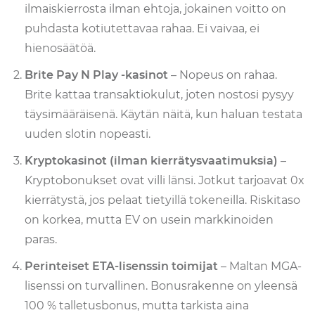
ilmaiskierrosta ilman ehtoja, jokainen voitto on
puhdasta kotiutettavaa rahaa. Ei vaivaa, ei
hienosäätöä.
Brite Pay N Play -kasinot
– Nopeus on rahaa.
Brite kattaa transaktiokulut, joten nostosi pysyy
täysimääräisenä. Käytän näitä, kun haluan testata
uuden slotin nopeasti.
Kryptokasinot (ilman kierrätysvaatimuksia)
–
Kryptobonukset ovat villi länsi. Jotkut tarjoavat 0x
kierrätystä, jos pelaat tietyillä tokeneilla. Riskitaso
on korkea, mutta EV on usein markkinoiden
paras.
Perinteiset ETA-lisenssin toimijat
– Maltan MGA-
lisenssi on turvallinen. Bonusrakenne on yleensä
100 % talletusbonus, mutta tarkista aina