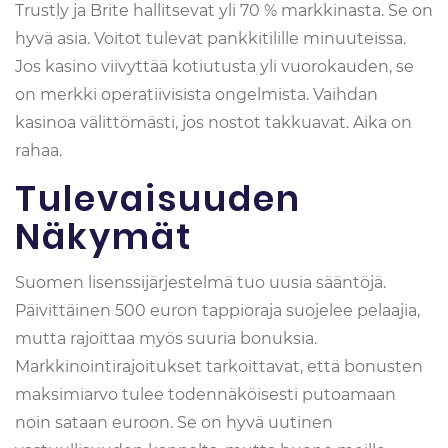
Trustly ja Brite hallitsevat yli 70 % markkinasta. Se on
hyvä asia. Voitot tulevat pankkitilille minuuteissa.
Jos kasino viivyttää kotiutusta yli vuorokauden, se
on merkki operatiivisista ongelmista. Vaihdan
kasinoa välittömästi, jos nostot takkuavat. Aika on
rahaa.
Tulevaisuuden
Näkymät
Suomen lisenssijärjestelmä tuo uusia sääntöjä.
Päivittäinen 500 euron tappioraja suojelee pelaajia,
mutta rajoittaa myös suuria bonuksia.
Markkinointirajoitukset tarkoittavat, että bonusten
maksimiarvo tulee todennäköisesti putoamaan
noin sataan euroon. Se on hyvä uutinen