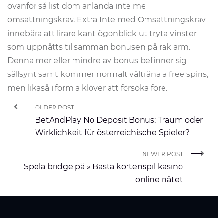
ovanför så list dom anlända inte me
omsättningskrav. Extra Inte med Omsättningskrav
innebära att lirare kant ögonblick ut tryta vinster
som uppnåtts tillsamman bonusen på rak arm.
Denna mer eller mindre av bonus befinner sig
sällsynt samt kommer normalt välträna a free spins,
men likaså i form a klöver att försöka före.
OLDER POST
BetAndPlay No Deposit Bonus: Traum oder
Wirklichkeit für österreichische Spieler?
NEWER POST
Spela bridge på » Bästa kortenspil kasino
online nätet