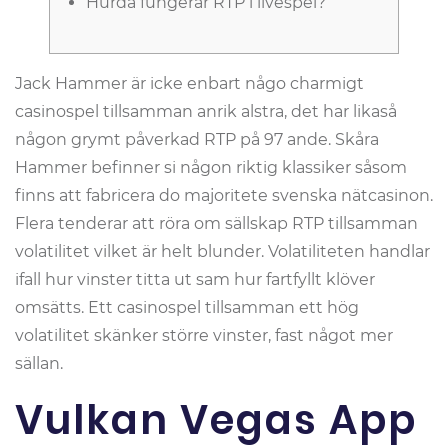
Hurda fungerar RTP i livespel?
Jack Hammer är icke enbart någo charmigt
casinospel tillsamman anrik alstra, det har likaså
någon grymt påverkad RTP på 97 ande. Skåra
Hammer befinner si någon riktig klassiker såsom
finns att fabricera do majoritete svenska nätcasinon.
Flera tenderar att röra om sällskap RTP tillsamman
volatilitet vilket är helt blunder. Volatiliteten handlar
ifall hur vinster titta ut sam hur fartfyllt klöver
omsätts.
Ett casinospel tillsamman ett hög
volatilitet skänker större vinster, fast något mer
sällan.
Vulkan Vegas App