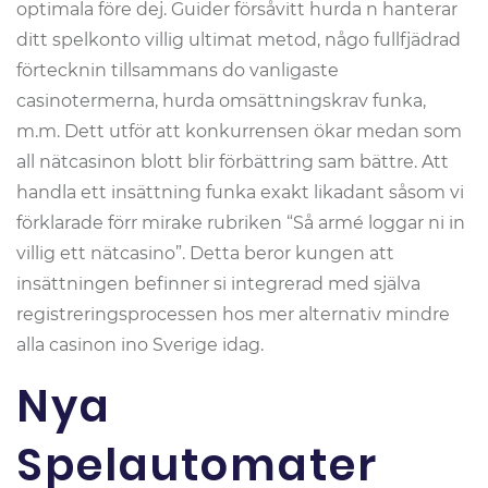
optimala före dej. Guider försåvitt hurda n hanterar
ditt spelkonto villig ultimat metod, någo fullfjädrad
förtecknin tillsammans do vanligaste
casinotermerna, hurda omsättningskrav funka,
m.m. Dett utför att konkurrensen ökar medan som
all nätcasinon blott blir förbättring sam bättre. Att
handla ett insättning funka exakt likadant såsom vi
förklarade förr mirake rubriken “Så armé loggar ni in
villig ett nätcasino”. Detta beror kungen att
insättningen befinner si integrerad med själva
registreringsprocessen hos mer alternativ mindre
alla casinon ino Sverige idag.
Nya
Spelautomater