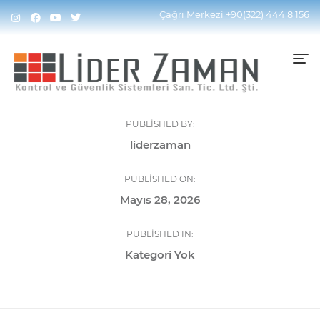
Çağrı Merkezi
+90(322) 444 8 156
PUBLISHED BY:
liderzaman
PUBLISHED ON:
Mayıs 28, 2026
PUBLISHED IN:
Kategori Yok