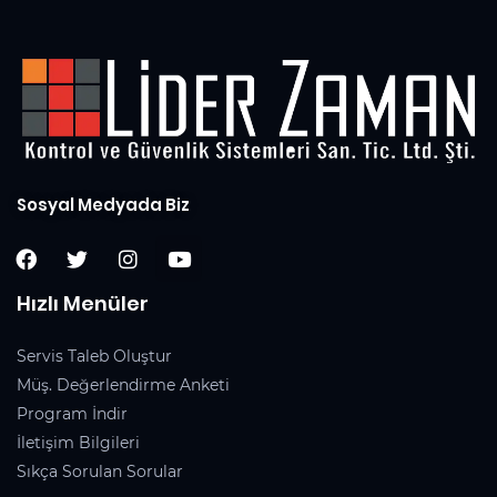
Sosyal Medyada Biz
Hızlı Menüler
Servis Taleb Oluştur
Müş. Değerlendirme Anketi
Program İndir
İletişim Bilgileri
Sıkça Sorulan Sorular