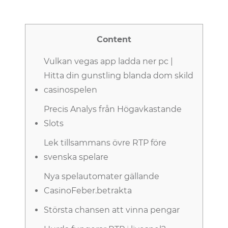
Content
Vulkan vegas app ladda ner pc |
Hitta din gunstling blanda dom skild
casinospelen
Precis Analys från Högavkastande
Slots
Lek tillsammans övre RTP före
svenska spelare
Nya spelautomater gällande
CasinoFeber.betrakta
Största chansen att vinna pengar