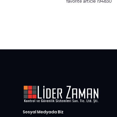
favorite article 194830
Sosyal Medyada Biz