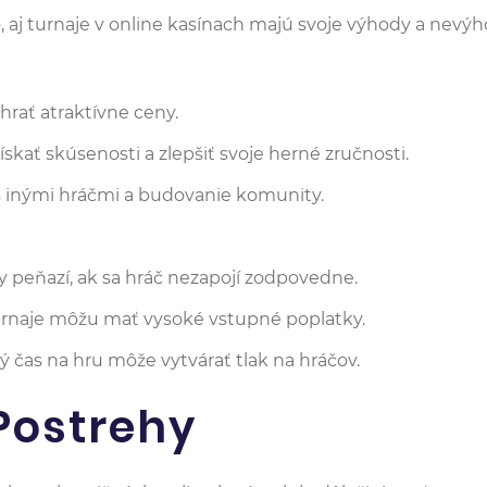
 aj turnaje v online kasínach majú svoje výhody a nevýh
rať atraktívne ceny.
získať skúsenosti a zlepšiť svoje herné zručnosti.
 s inými hráčmi a budovanie komunity.
ty peňazí, ak sa hráč nezapojí zodpovedne.
urnaje môžu mať vysoké vstupné poplatky.
čas na hru môže vytvárať tlak na hráčov.
Postrehy