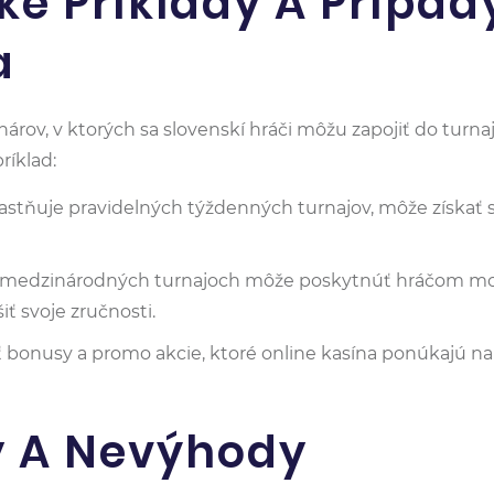
ké Príklady A Prípad
a
árov, v ktorých sa slovenskí hráči môžu zapojiť do turna
ríklad:
častňuje pravidelných týždenných turnajov, môže získať s
 medzinárodných turnajoch môže poskytnúť hráčom mo
iť svoje zručnosti.
 bonusy a promo akcie, ktoré online kasína ponúkajú na
 A Nevýhody