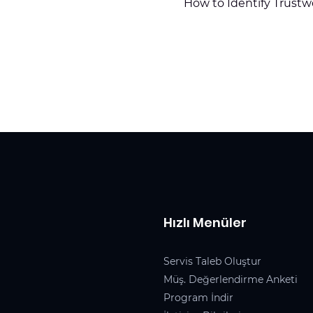
How to Identify Trustw
Hızlı Menüler
Servis Taleb Oluştur
Müş. Değerlendirme Anketi
Program İndir