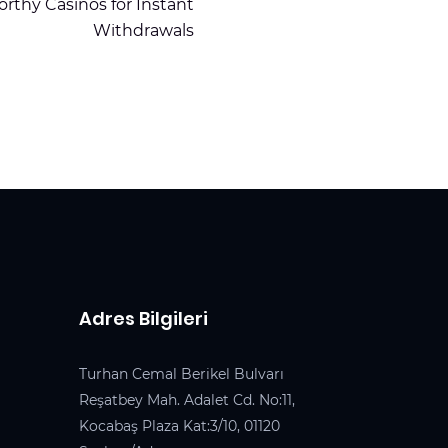
orthy Casinos for Instant
Withdrawals
Adres Bilgileri
Turhan Cemal Berikel Bulvarı
Reşatbey Mah. Adalet Cd. No:11,
Kocabaş Plaza Kat:3/10, 01120