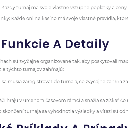
Každý turnaj má svoje vlastné vstupné poplatky a ceny p
nky: Každé online kasíno má svoje vlastné pravidlá, ktor
Funkcie A Detaily
sínach sú zvyčajne organizované tak, aby poskytovali max
ie týchto turnajov zahŕňajú:
 sa musia zaregistrovať do turnaja, čo zvyčajne zahŕňa 
či hrajú v určenom časovom rámci a snažia sa získať čo n
 skončení turnaja sa vyhodnotia výsledky a víťazi sú od