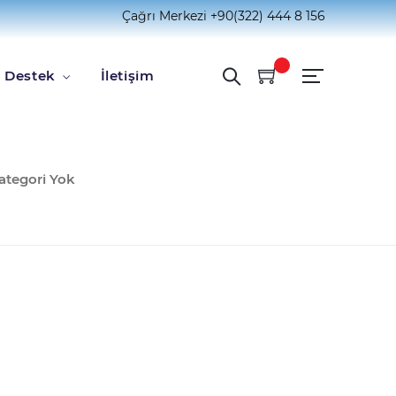
Çağrı Merkezi
+90(322) 444 8 156
Destek
İletişim
UBLISHED IN:
ategori Yok