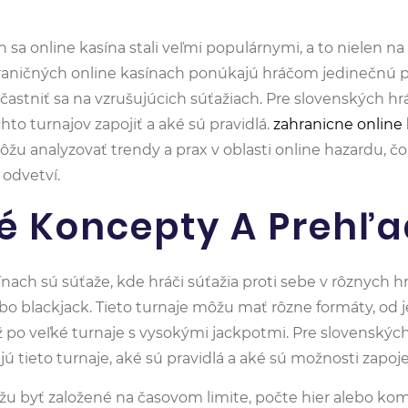
sa online kasína stali veľmi populárnymi, a to nielen na 
hraničných online kasínach ponúkajú hráčom jedinečnú prí
častniť sa na vzrušujúcich súťažiach. Pre slovenských hrá
chto turnajov zapojiť a aké sú pravidlá.
zahranicne online 
 analyzovať trendy a prax v oblasti online hazardu, čo 
odvetví.
é Koncepty A Prehľa
ínach sú súťaže, kde hráči súťažia proti sebe v rôznych h
bo blackjack. Tieto turnaje môžu mať rôzne formáty, od
 po veľké turnaje s vysokými jackpotmi. Pre slovenských
ú tieto turnaje, aké sú pravidlá a aké sú možnosti zapoje
žu byť založené na časovom limite, počte hier alebo kom