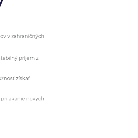
y
jov v zahraničných
tabilný príjem z
žnosť získať
 prilákanie nových