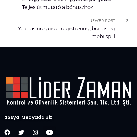
Teljes útmutató a bónuszhoz
NEWER POST
Yaa casino guide: registrering, bonus og
mobilspill
Sosyal Medyada Biz