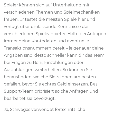
Spieler können sich auf Unterhaltung mit
verschiedenen Themen und Spielmechaniken
freuen. Er testet die meisten Spiele hier und
verfügt über umfassende Kenntnisse der
verschiedenen Spieleanbieter. Halte bei Anfragen
immer deine Kontodaten und eventuelle
Transaktionsnummern bereit – je genauer deine
Angaben sind, desto schneller kann dir das Team
bei Fragen zu Boni, Einzahlungen oder
Auszahlungen weiterhelfen. So können Sie
herausfinden, welche Slots Ihnen am besten
gefallen, bevor Sie echtes Geld einsetzen. Das
Support-Team priorisiert solche Anfragen und
bearbeitet sie bevorzugt.
Ja, Starvegas verwendet fortschrittliche