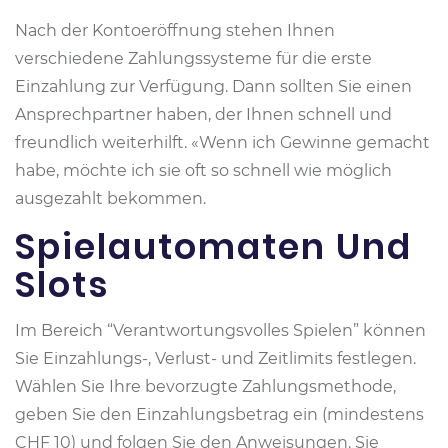
Nach der Kontoeröffnung stehen Ihnen
verschiedene Zahlungssysteme für die erste
Einzahlung zur Verfügung. Dann sollten Sie einen
Ansprechpartner haben, der Ihnen schnell und
freundlich weiterhilft. «Wenn ich Gewinne gemacht
habe, möchte ich sie oft so schnell wie möglich
ausgezahlt bekommen.
Spielautomaten Und
Slots
Im Bereich “Verantwortungsvolles Spielen” können
Sie Einzahlungs-, Verlust- und Zeitlimits festlegen.
Wählen Sie Ihre bevorzugte Zahlungsmethode,
geben Sie den Einzahlungsbetrag ein (mindestens
CHF 10) und folgen Sie den Anweisungen. Sie