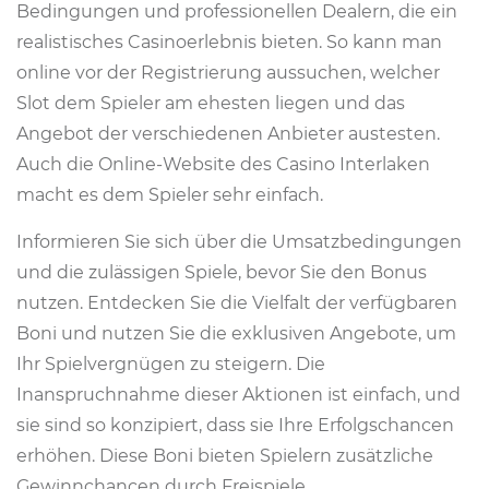
Bedingungen und professionellen Dealern, die ein
realistisches Casinoerlebnis bieten. So kann man
online vor der Registrierung aussuchen, welcher
Slot dem Spieler am ehesten liegen und das
Angebot der verschiedenen Anbieter austesten.
Auch die Online-Website des Casino Interlaken
macht es dem Spieler sehr einfach.
Informieren Sie sich über die Umsatzbedingungen
und die zulässigen Spiele, bevor Sie den Bonus
nutzen. Entdecken Sie die Vielfalt der verfügbaren
Boni und nutzen Sie die exklusiven Angebote, um
Ihr Spielvergnügen zu steigern. Die
Inanspruchnahme dieser Aktionen ist einfach, und
sie sind so konzipiert, dass sie Ihre Erfolgschancen
erhöhen. Diese Boni bieten Spielern zusätzliche
Gewinnchancen durch Freispiele,