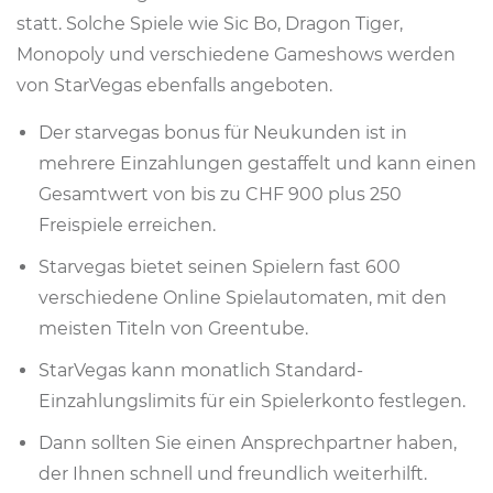
statt. Solche Spiele wie Sic Bo, Dragon Tiger,
Monopoly und verschiedene Gameshows werden
von StarVegas ebenfalls angeboten.
Der starvegas bonus für Neukunden ist in
mehrere Einzahlungen gestaffelt und kann einen
Gesamtwert von bis zu CHF 900 plus 250
Freispiele erreichen.
Starvegas bietet seinen Spielern fast 600
verschiedene Online Spielautomaten, mit den
meisten Titeln von Greentube.
StarVegas kann monatlich Standard-
Einzahlungslimits für ein Spielerkonto festlegen.
Dann sollten Sie einen Ansprechpartner haben,
der Ihnen schnell und freundlich weiterhilft.