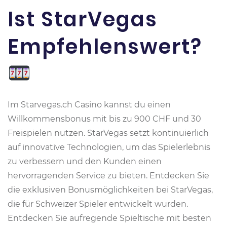
Ist StarVegas
Empfehlenswert?
Im Starvegas.ch Casino kannst du einen
Willkommensbonus mit bis zu 900 CHF und 30
Freispielen nutzen. StarVegas setzt kontinuierlich
auf innovative Technologien, um das Spielerlebnis
zu verbessern und den Kunden einen
hervorragenden Service zu bieten. Entdecken Sie
die exklusiven Bonusmöglichkeiten bei StarVegas,
die für Schweizer Spieler entwickelt wurden.
Entdecken Sie aufregende Spieltische mit besten