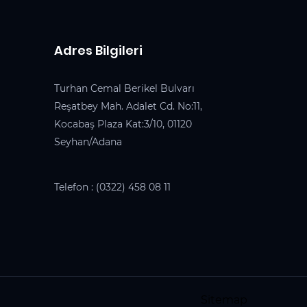
Adres Bilgileri
Turhan Cemal Berikel Bulvarı
Reşatbey Mah. Adalet Cd. No:11,
Kocabaş Plaza Kat:3/10, 01120
Seyhan/Adana
Telefon :
(0322) 458 08 11
Sitemap