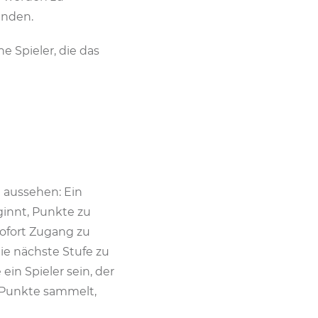
inden.
 Spieler, die das
 aussehen: Ein
ginnt, Punkte zu
sofort Zugang zu
die nächste Stufe zu
ein Spieler sein, der
 Punkte sammelt,