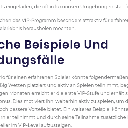
s eingeladen, die oft in luxuriösen Umgebungen stattf
en das VIP-Programm besonders attraktiv für erfahrene
ielerlebnis herausholen möchten.
che Beispiele Und
ungsfälle
rio für einen erfahrenen Spieler könnte folgendermaßen
äßig Wetten platziert und aktiv an Spielen teilnimmt, be
en Monaten erreicht er die erste VIP-Stufe und erhält 
us. Dies motiviert ihn, weiterhin aktiv zu spielen, um 
och bessere Vorteile bietet. Ein weiteres Beispiel könnte 
rnier teilnimmt und durch seine Teilnahme zusätzliche
eller im VIP-Level aufzusteigen.