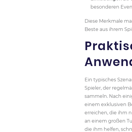
besonderen Event
Diese Merkmale mach
Beste aus ihrem Sp
Praktis
Anwend
Ein typisches Szena
Spieler, der regelm
sammeln. Nach einig
einem exklusiven Bon
erreichen, die ihm n
an einem großen Tu
die ihm helfen, schn