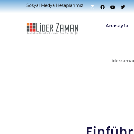
Sosyal Medya Hesaplarımız
Anasayfa
PUBLISHED B
liderzama
Einfüh