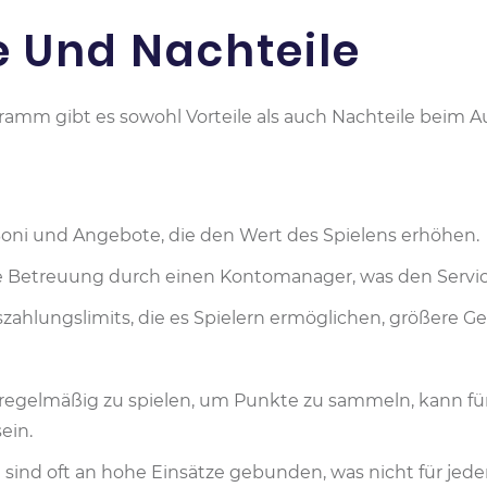
e Und Nachteile
amm gibt es sowohl Vorteile als auch Nachteile beim Au
Boni und Angebote, die den Wert des Spielens erhöhen.
e Betreuung durch einen Kontomanager, was den Servic
ahlungslimits, die es Spielern ermöglichen, größere Ge
 regelmäßig zu spielen, um Punkte zu sammeln, kann für
ein.
e sind oft an hohe Einsätze gebunden, was nicht für jeden