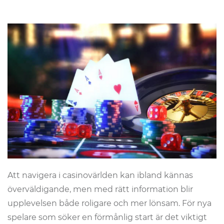
Att navigera i casinovärlden kan ibland kännas
överväldigande, men med rätt information blir
upplevelsen både roligare och mer lönsam. För nya
spelare som söker en förmånlig start är det viktigt