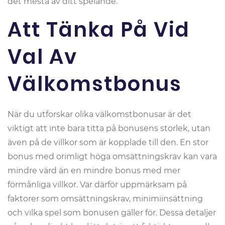
det mesta av ditt spelande.
Att Tänka På Vid
Val Av
Välkomstbonus
När du utforskar olika välkomstbonusar är det
viktigt att inte bara titta på bonusens storlek, utan
även på de villkor som är kopplade till den. En stor
bonus med orimligt höga omsättningskrav kan vara
mindre värd än en mindre bonus med mer
förmånliga villkor. Var därför uppmärksam på
faktorer som omsättningskrav, minimiinsättning
och vilka spel som bonusen gäller för. Dessa detaljer