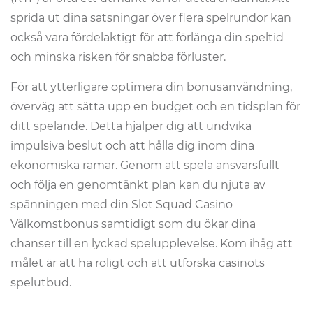
sprida ut dina satsningar över flera spelrundor kan
också vara fördelaktigt för att förlänga din speltid
och minska risken för snabba förluster.
För att ytterligare optimera din bonusanvändning,
överväg att sätta upp en budget och en tidsplan för
ditt spelande. Detta hjälper dig att undvika
impulsiva beslut och att hålla dig inom dina
ekonomiska ramar. Genom att spela ansvarsfullt
och följa en genomtänkt plan kan du njuta av
spänningen med din Slot Squad Casino
Välkomstbonus samtidigt som du ökar dina
chanser till en lyckad spelupplevelse. Kom ihåg att
målet är att ha roligt och att utforska casinots
spelutbud.