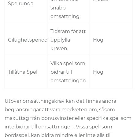
Spelrunda
snabb
omsättning.
Tidsram för att
Giltighetsperiod
uppfylla
Hög
kraven.
Vilka spel som
Tillåtna Spel
bidrar till
Hög
omsättningen.
Utöver omsättningskrav kan det finnas andra
begränsningar att vara medveten om, såsom
maxuttag från bonusvinster eller specifika spel som
inte bidrar till omsättningen. Vissa spel, som
bordsspel, kan bidra mindre eller inte alls till