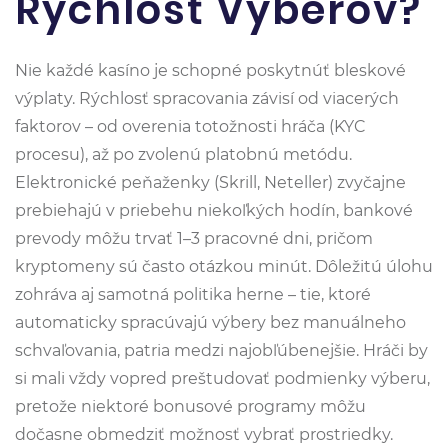
Rýchlosť Výberov?
Nie každé kasíno je schopné poskytnúť bleskové
výplaty. Rýchlosť spracovania závisí od viacerých
faktorov – od overenia totožnosti hráča (KYC
procesu), až po zvolenú platobnú metódu.
Elektronické peňaženky (Skrill, Neteller) zvyčajne
prebiehajú v priebehu niekoľkých hodín, bankové
prevody môžu trvať 1–3 pracovné dni, pričom
kryptomeny sú často otázkou minút. Dôležitú úlohu
zohráva aj samotná politika herne – tie, ktoré
automaticky spracúvajú výbery bez manuálneho
schvaľovania, patria medzi najobľúbenejšie. Hráči by
si mali vždy vopred preštudovať podmienky výberu,
pretože niektoré bonusové programy môžu
dočasne obmedziť možnosť vybrať prostriedky.