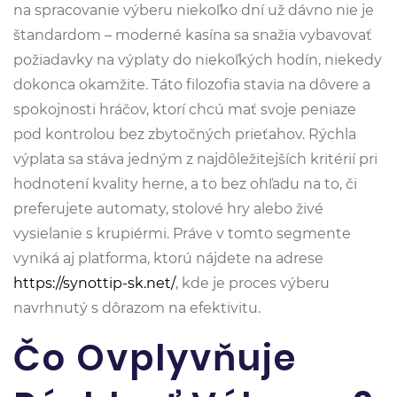
na spracovanie výberu niekoľko dní už dávno nie je
štandardom – moderné kasína sa snažia vybavovať
požiadavky na výplaty do niekoľkých hodín, niekedy
dokonca okamžite. Táto filozofia stavia na dôvere a
spokojnosti hráčov, ktorí chcú mať svoje peniaze
pod kontrolou bez zbytočných prieťahov. Rýchla
výplata sa stáva jedným z najdôležitejších kritérií pri
hodnotení kvality herne, a to bez ohľadu na to, či
preferujete automaty, stolové hry alebo živé
vysielanie s krupiérmi. Práve v tomto segmente
vyniká aj platforma, ktorú nájdete na adrese
https://synottip-sk.net/
, kde je proces výberu
navrhnutý s dôrazom na efektivitu.
Čo Ovplyvňuje