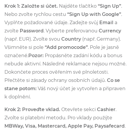
Krok 1: Založte si účet.
Najděte tlačítko
“Sign Up”
.
Nebo zvolte rychlou cestu
“Sign Up with Google”
.
Vyplňte požadované údaje. Zadejte svůj
Email
a
zvolte
Password
. Vyberte preferovanou
Currency
(např. EUR). Zvolte svou
Country
(např. Germany).
Všimněte si pole
“Add promocode”
. Pole je jasně
označené.
Pozor:
Propásněte zadání kódu a bonus
nebude aktivní. Následné reklamace nejsou možné.
Dokončete proces ověřením své plnoletosti.
Přečtěte si zásady ochrany osobních údajů.
Co se
stane potom:
Váš nový účet je vytvořen a připraven
k doplnění.
Krok 2: Proveďte vklad.
Otevřete sekci
Cashier
.
Zvolte si platební metodu. Pro vklady použijte
MBWay, Visa, Mastercard, Apple Pay, Paysafecard
.