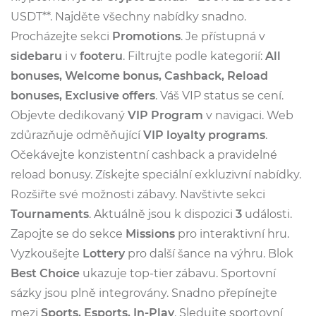
USDT**. Najděte všechny nabídky snadno.
Procházejte sekci
Promotions
. Je přístupná v
sidebaru
i v
footeru
. Filtrujte podle kategorií:
All
bonuses, Welcome bonus, Cashback, Reload
bonuses, Exclusive offers
. Váš VIP status se cení.
Objevte dedikovaný
VIP Program
v navigaci. Web
zdůrazňuje odměňující
VIP loyalty programs
.
Očekávejte konzistentní cashback a pravidelné
reload bonusy. Získejte speciální exkluzivní nabídky.
Rozšiřte své možnosti zábavy. Navštivte sekci
Tournaments
. Aktuálně jsou k dispozici
3
události.
Zapojte se do sekce
Missions
pro interaktivní hru.
Vyzkoušejte
Lottery
pro další šance na výhru. Blok
Best Choice
ukazuje top-tier zábavu. Sportovní
sázky jsou plně integrovány. Snadno přepínejte
mezi
Sports, Esports, In-Play
. Sledujte sportovní