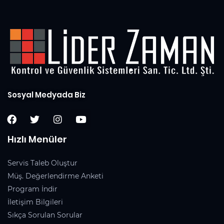
Sosyal Medyada Biz
Hızlı Menüler
Servis Taleb Oluştur
Müş. Değerlendirme Anketi
Program İndir
İletişim Bilgileri
Sıkça Sorulan Sorular