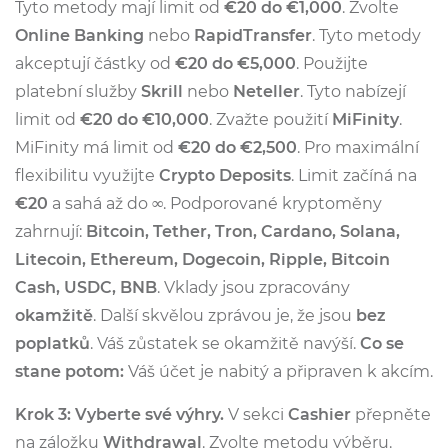
Tyto metody mají limit od
€20 do €1,000
. Zvolte
Online Banking
nebo
RapidTransfer
. Tyto metody
akceptují částky od
€20 do €5,000
. Použijte
platební služby
Skrill
nebo
Neteller
. Tyto nabízejí
limit od
€20 do €10,000
. Zvažte použití
MiFinity
.
MiFinity má limit od
€20 do €2,500
. Pro maximální
flexibilitu využijte
Crypto Deposits
. Limit začíná na
€20
a sahá až do
∞
. Podporované kryptoměny
zahrnují:
Bitcoin, Tether, Tron, Cardano, Solana,
Litecoin, Ethereum, Dogecoin, Ripple, Bitcoin
Cash, USDC, BNB
. Vklady jsou zpracovány
okamžitě
. Další skvělou zprávou je, že jsou
bez
poplatků
. Váš zůstatek se okamžitě navýší.
Co se
stane potom:
Váš účet je nabitý a připraven k akcím.
Krok 3: Vyberte své výhry.
V sekci
Cashier
přepněte
na záložku
Withdrawal
. Zvolte metodu výběru.