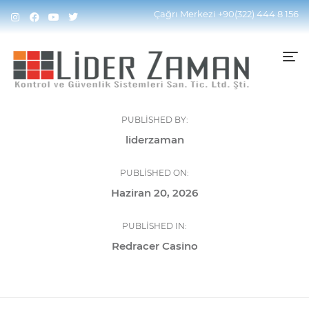
Çağrı Merkezi
+90(322) 444 8 156
PUBLISHED BY:
liderzaman
PUBLISHED ON:
Haziran 20, 2026
PUBLISHED IN:
Redracer Casino