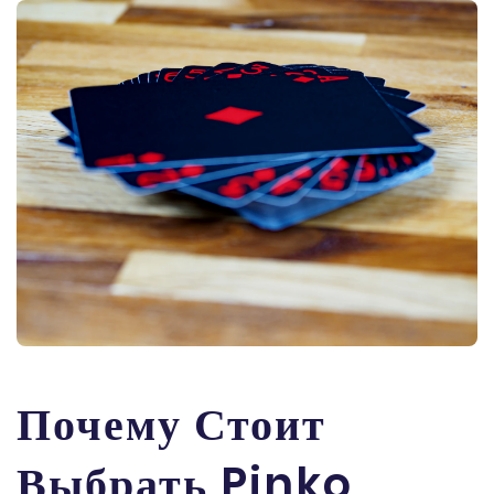
Почему Стоит
Выбрать Pinko