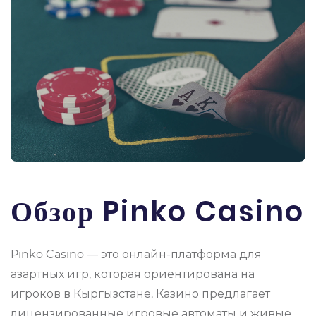
Обзор Pinko Casino
Pinko Casino — это онлайн-платформа для
азартных игр, которая ориентирована на
игроков в Кыргызстане. Казино предлагает
лицензированные игровые автоматы и живые