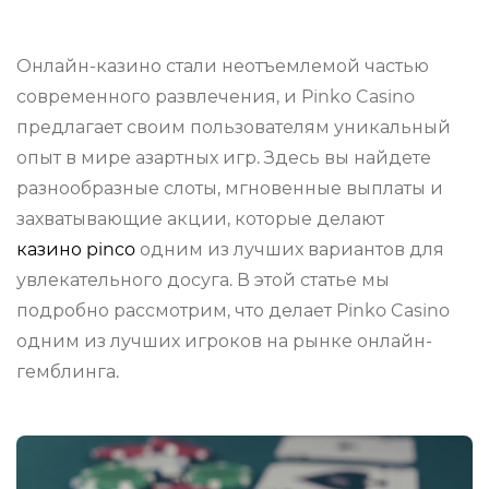
Онлайн-казино стали неотъемлемой частью
современного развлечения, и Pinko Casino
предлагает своим пользователям уникальный
опыт в мире азартных игр. Здесь вы найдете
разнообразные слоты, мгновенные выплаты и
захватывающие акции, которые делают
казино pinco
одним из лучших вариантов для
увлекательного досуга. В этой статье мы
подробно рассмотрим, что делает Pinko Casino
одним из лучших игроков на рынке онлайн-
гемблинга.