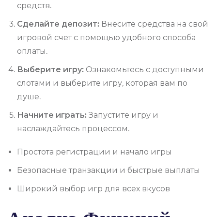
средств.
Сделайте депозит:
Внесите средства на свой
игровой счет с помощью удобного способа
оплаты.
Выберите игру:
Ознакомьтесь с доступными
слотами и выберите игру, которая вам по
душе.
Начните играть:
Запустите игру и
наслаждайтесь процессом.
Простота регистрации и начало игры
Безопасные транзакции и быстрые выплаты
Широкий выбор игр для всех вкусов