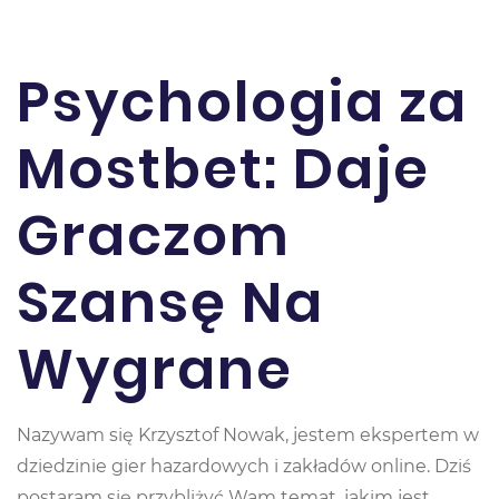
Psychologia za
Mostbet: Daje
Graczom
Szansę Na
Wygrane
Nazywam się Krzysztof Nowak, jestem ekspertem w
dziedzinie gier hazardowych i zakładów online. Dziś
postaram się przybliżyć Wam temat, jakim jest