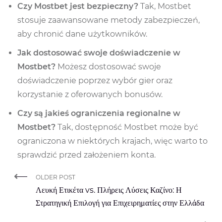
Czy Mostbet jest bezpieczny?
Tak, Mostbet
stosuje zaawansowane metody zabezpieczeń,
aby chronić dane użytkowników.
Jak dostosować swoje doświadczenie w
Mostbet?
Możesz dostosować swoje
doświadczenie poprzez wybór gier oraz
korzystanie z oferowanych bonusów.
Czy są jakieś ograniczenia regionalne w
Mostbet?
Tak, dostępność Mostbet może być
ograniczona w niektórych krajach, więc warto to
sprawdzić przed założeniem konta.
OLDER POST
Λευκή Ετικέτα vs. Πλήρεις Λύσεις Καζίνο: Η
Στρατηγική Επιλογή για Επιχειρηματίες στην Ελλάδα