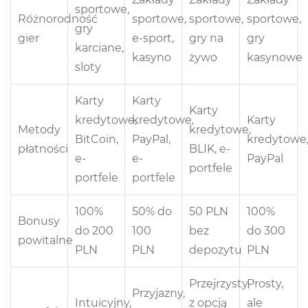
sportowe,
Różnorodność
sportowe,
sportowe,
sportowe,
gry
gier
e-sport,
gry na
gry
karciane,
kasyno
żywo
kasynowe
sloty
Karty
Karty
Karty
kredytowe,
kredytowe,
Karty
Metody
kredytowe,
BitCoin,
PayPal,
kredytowe
płatności
BLIK, e-
e-
e-
PayPal
portfele
portfele
portfele
100%
50% do
50 PLN
100%
Bonusy
do 200
100
bez
do 300
powitalne
PLN
PLN
depozytu
PLN
Przejrzysty,
Prosty,
Przyjazny,
Intuicyjny,
z opcją
ale