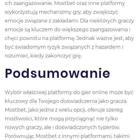
ich zaangażowanie. Mostbet oraz inne platformy
wykorzystują mechanizmy gry, aby zwiększyć
emocje związane z zakładami. Dla niektórych graczy
emocje są kluczem do większego zaangażowania i
chęci powrotu na platformę. Jednak ważne jest, aby
być świadomym ryzyk związanych z hazardem i
rozumieć, kiedy zakończyć grę.
Podsumowanie
Wybór właściwej platformy do gier online może być
kluczowy dla Twojego doświadczenia jako gracza.
Mostbet, jako jedna z wielu opcji, oferuje szereg
możliwości, które mogą przyciągnąć nie tylko
nowych graczy, ale i doświadczonych typerów.
Porównując Mostbet z innymi platformami, takimi