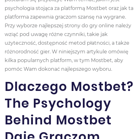
psychologia stojąca za platformą Mostbet oraz jak ta
platforma zapewnia graczom szansę na wygrane.
Przy wyborze najlepszej strony do gry online należy
wziąć pod uwagę różne czynniki, takie jak
użyteczność, dostępność metod płatności, a także
różnorodność gier. W niniejszym artykule omówię
kilka popularnych platform, w tym Mostbet, aby
pomóc Wam dokonać najlepszego wyboru.
Dlaczego Mostbet?
The Psychology
Behind Mostbet
Daje Graczom