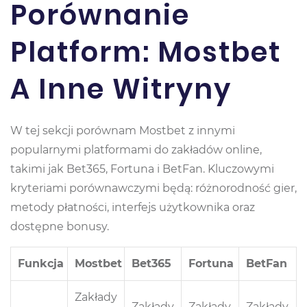
Porównanie
Platform: Mostbet
A Inne Witryny
W tej sekcji porównam Mostbet z innymi
popularnymi platformami do zakładów online,
takimi jak Bet365, Fortuna i BetFan. Kluczowymi
kryteriami porównawczymi będą: różnorodność gier,
metody płatności, interfejs użytkownika oraz
dostępne bonusy.
Funkcja
Mostbet
Bet365
Fortuna
BetFan
Zakłady
Zakłady
Zakłady
Zakłady