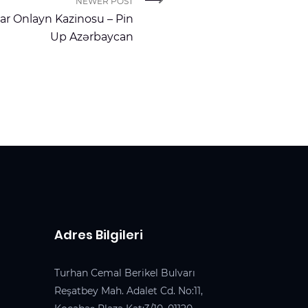
NEWER POST
r Onlayn Kazinosu – Pin
Up Azərbaycan
Adres Bilgileri
Turhan Cemal Berikel Bulvarı
Reşatbey Mah. Adalet Cd. No:11,