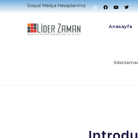
Sosyal Medya Hesaplarımız
Anasayfa
PUBLISHED B
liderzama
Introd