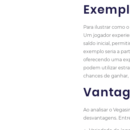
Exempl
Para ilustrar como 
Um jogador experie
saldo inicial, permi
exemplo seria a par
oferecendo uma expe
podem utilizar estr
chances de ganhar, 
Vantag
Ao analisar o Vegas
desvantagens. Entr