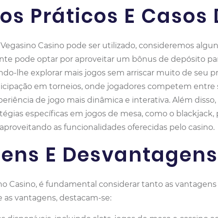
os Práticos E Casos 
o Vegasino Casino pode ser utilizado, consideremos algu
nte pode optar por aproveitar um bônus de depósito p
tindo-lhe explorar mais jogos sem arriscar muito de seu pr
ticipação em torneios, onde jogadores competem entre s
riência de jogo mais dinâmica e interativa. Além disso,
atégias específicas em jogos de mesa, como o blackjack,
aproveitando as funcionalidades oferecidas pelo casino.
ens E Desvantagens
ino Casino, é fundamental considerar tanto as vantagens
e as vantagens, destacam-se: