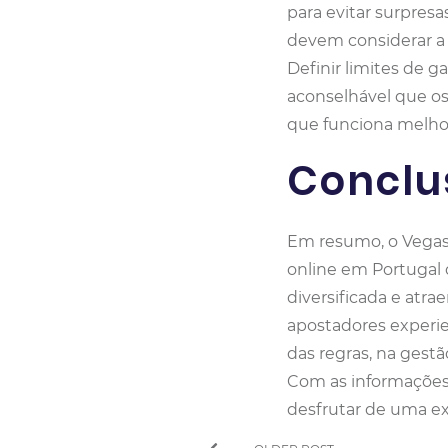
para evitar surpres
devem considerar a 
Definir limites de g
aconselhável que os
que funciona melhor
Conclu
Em resumo, o Vegasi
online em Portugal 
diversificada e atr
apostadores experi
das regras, na gest
Com as informações
desfrutar de uma ex