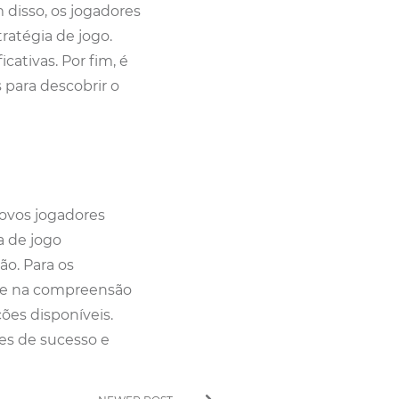
 disso, os jogadores
ratégia de jogo.
cativas. Por fim, é
 para descobrir o
ovos jogadores
a de jogo
o. Para os
ide na compreensão
ões disponíveis.
es de sucesso e