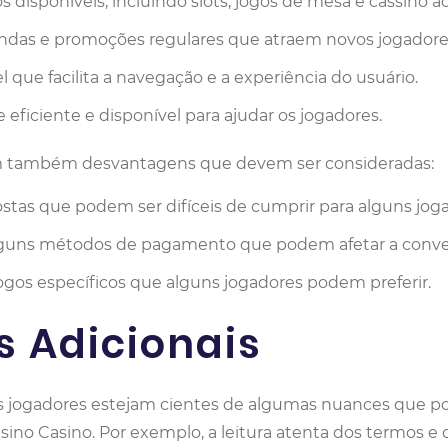
 disponíveis, incluindo slots, jogos de mesa e cassino ao
ndas e promoções regulares que atraem novos jogadore
l que facilita a navegação e a experiência do usuário.
 eficiente e disponível para ajudar os jogadores.
m também desvantagens que devem ser consideradas:
stas que podem ser difíceis de cumprir para alguns jog
lguns métodos de pagamento que podem afetar a conve
 jogos específicos que alguns jogadores podem preferir.
s Adicionais
s jogadores estejam cientes de algumas nuances que 
ino Casino. Por exemplo, a leitura atenta dos termos e 