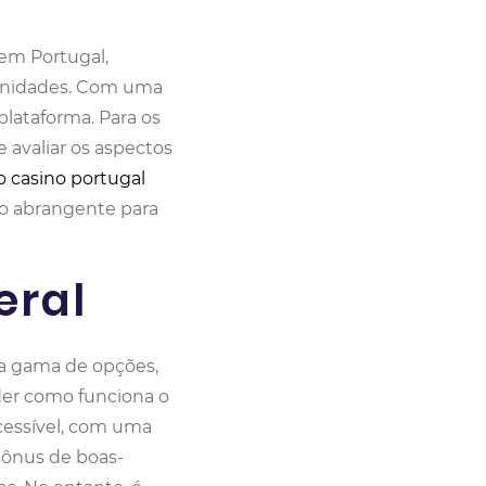
em Portugal,
unidades. Com uma
plataforma. Para os
 avaliar os aspectos
o casino portugal
ão abrangente para
eral
la gama de opções,
der como funciona o
acessível, com uma
 bônus de boas-