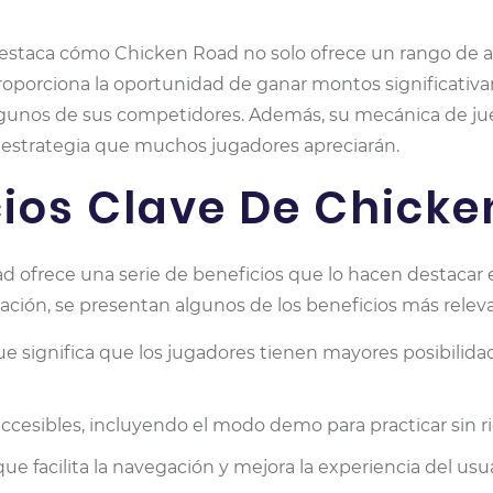
estaca cómo Chicken Road no solo ofrece un rango de a
oporciona la oportunidad de ganar montos significativ
gunos de sus competidores. Además, su mecánica de ju
estrategia que muchos jugadores apreciarán.
cios Clave De Chick
d ofrece una serie de beneficios que lo hacen destacar 
ación, se presentan algunos de los beneficios más relev
ue significa que los jugadores tienen mayores posibilida
cesibles, incluyendo el modo demo para practicar sin r
 que facilita la navegación y mejora la experiencia del usua