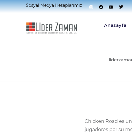
Sosyal Medya Hesaplarımız
Anasayfa
PUBLISHED B
liderzama
Chicken Road es un
jugadores por su me