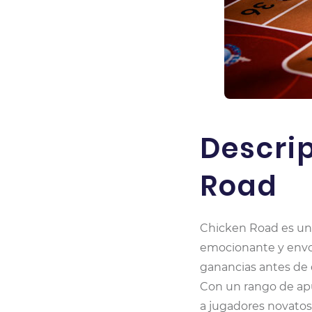
Descri
Road
Chicken Road es un 
emocionante y envo
ganancias antes de q
Con un rango de ap
a jugadores novatos