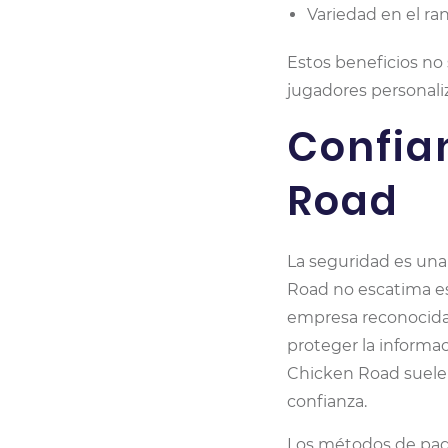
Variedad en el ra
Estos beneficios no
jugadores personaliz
Confia
Road
La seguridad es una
Road no escatima es
empresa reconocida
proteger la informac
Chicken Road suelen
confianza.
Los métodos de pago