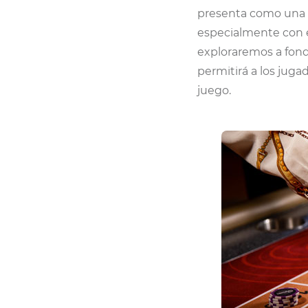
presenta como una a
especialmente con 
exploraremos a fond
permitirá a los juga
juego.