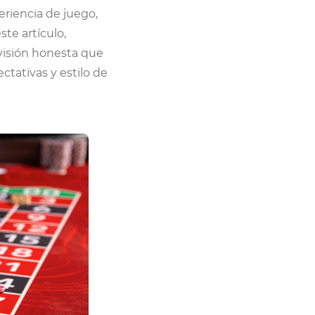
eriencia de juego,
ste artículo,
visión honesta que
ctativas y estilo de