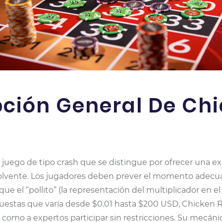
pción General De Ch
juego de tipo crash que se distingue por ofrecer una ex
lvente. Los jugadores deben prever el momento adecuad
ue el “pollito” (la representación del multiplicador en e
uestas que varía desde $0.01 hasta $200 USD, Chicken 
 como a expertos participar sin restricciones. Su mecáni