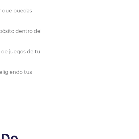
ar que puedas
ósito dentro del
 de juegos de tu
 eligiendo tus
 De