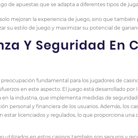
ngo de apuestas que se adapta a diferentes tipos de jug
 solo mejoran la experiencia de juego, sino que también 
ar su estilo de juego y maximizar su potencial de gananc
nza Y Seguridad En 
 preocupación fundamental para los jugadores de casino
fuerzos en este aspecto. El juego está desarrollado por
 en la industria, que implementa medidas de seguridad
ión personal y financiera de los usuarios. Además, los c
 estar licenciados y regulados, lo que proporciona una 
 utilizados en estos casinos también son seguros y rec