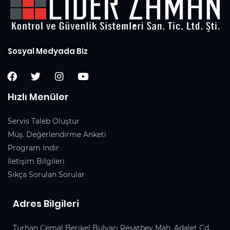
Sosyal Medyada Biz
Hızlı Menüler
Servis Taleb Oluştur
Müş. Değerlendirme Anketi
Program İndir
İletişim Bilgileri
Sıkça Sorulan Sorular
Adres Bilgileri
Turhan Cemal Berikel Bulvarı Reşatbey Mah. Adalet Cd.