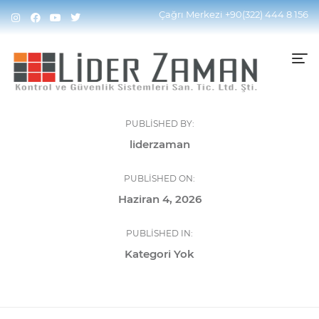
Çağrı Merkezi
+90(322) 444 8 156
PUBLISHED BY:
liderzaman
PUBLISHED ON:
Haziran 4, 2026
PUBLISHED IN:
Kategori Yok