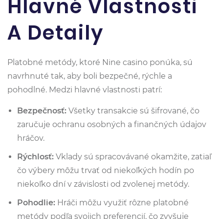
Hlavné Vlastnosti
A Detaily
Platobné metódy, ktoré Nine casino ponúka, sú
navrhnuté tak, aby boli bezpečné, rýchle a
pohodlné. Medzi hlavné vlastnosti patrí:
Bezpečnosť:
Všetky transakcie sú šifrované, čo
zaručuje ochranu osobných a finančných údajov
hráčov.
Rýchlosť:
Vklady sú spracovávané okamžite, zatiaľ
čo výbery môžu trvať od niekoľkých hodín po
niekoľko dní v závislosti od zvolenej metódy.
Pohodlie:
Hráči môžu využiť rôzne platobné
metódy podľa svojich preferencií, čo zvyšuje