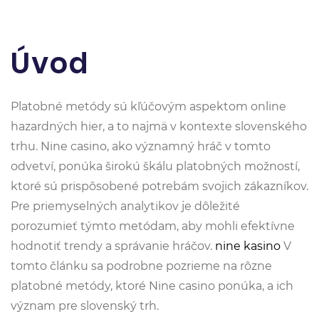
Úvod
Platobné metódy sú kľúčovým aspektom online
hazardných hier, a to najmä v kontexte slovenského
trhu. Nine casino, ako významný hráč v tomto
odvetví, ponúka širokú škálu platobných možností,
ktoré sú prispôsobené potrebám svojich zákazníkov.
Pre priemyselných analytikov je dôležité
porozumieť týmto metódam, aby mohli efektívne
hodnotiť trendy a správanie hráčov.
nine kasino
V
tomto článku sa podrobne pozrieme na rôzne
platobné metódy, ktoré Nine casino ponúka, a ich
význam pre slovenský trh.