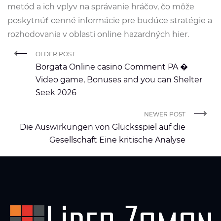
metód a ich vplyv na správanie hráčov, čo môže
poskytnúť cenné informácie pre budúce stratégie a
rozhodovania v oblasti online hazardných hier.
OLDER POST
Borgata Online casino Comment PA �
Video game, Bonuses and you can Shelter
Seek 2026
NEWER POST
Die Auswirkungen von Glücksspiel auf die
Gesellschaft Eine kritische Analyse