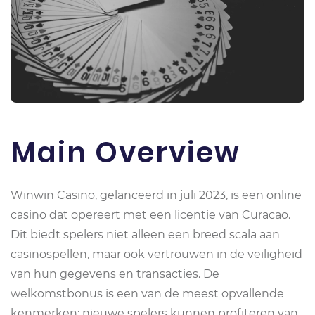
Main Overview
Winwin Casino, gelanceerd in juli 2023, is een online
casino dat opereert met een licentie van Curacao.
Dit biedt spelers niet alleen een breed scala aan
casinospellen, maar ook vertrouwen in de veiligheid
van hun gegevens en transacties. De
welkomstbonus is een van de meest opvallende
kenmerken: nieuwe spelers kunnen profiteren van