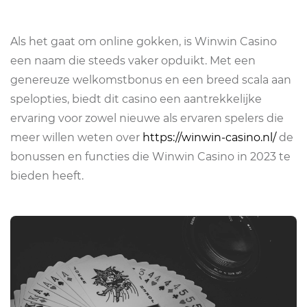
Als het gaat om online gokken, is Winwin Casino
een naam die steeds vaker opduikt. Met een
genereuze welkomstbonus en een breed scala aan
spelopties, biedt dit casino een aantrekkelijke
ervaring voor zowel nieuwe als ervaren spelers die
meer willen weten over
https://winwin-casino.nl/
de
bonussen en functies die Winwin Casino in 2023 te
bieden heeft.