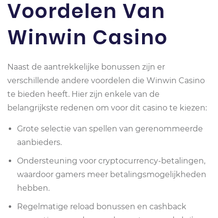
Voordelen Van
Winwin Casino
Naast de aantrekkelijke bonussen zijn er
verschillende andere voordelen die Winwin Casino
te bieden heeft. Hier zijn enkele van de
belangrijkste redenen om voor dit casino te kiezen:
Grote selectie van spellen van gerenommeerde
aanbieders.
Ondersteuning voor cryptocurrency-betalingen,
waardoor gamers meer betalingsmogelijkheden
hebben.
Regelmatige reload bonussen en cashback