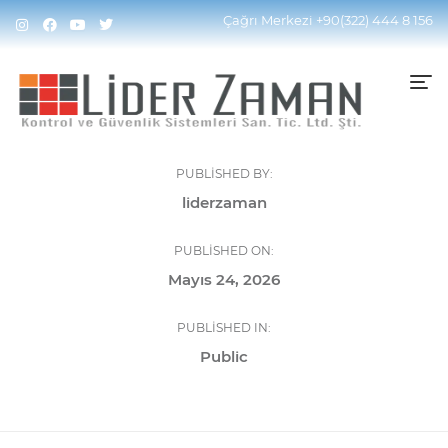
Çağrı Merkezi
+90(322) 444 8 156
PUBLISHED BY:
liderzaman
PUBLISHED ON:
Mayıs 24, 2026
PUBLISHED IN:
Public