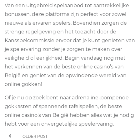
Van een uitgebreid spelaanbod tot aantrekkelijke
bonussen, deze platforms zijn perfect voor zowel
nieuwe als ervaren spelers. Bovendien zorgen de
strenge regelgeving en het toezicht door de
Kansspelcommissie ervoor dat je kunt genieten van
je spelervaring zonder je zorgen te maken over
veiligheid of eerlijkheid. Begin vandaag nog met
het verkennen van de beste online casino’s van
België en geniet van de opwindende wereld van
online gokken!
Of je nu op zoek bent naar adrenaline-pompende
gokkasten of spannende tafelspellen, de beste
online casino’s van België hebben alles wat je nodig
hebt voor een onvergetelijke speelervaring.
OLDER POST