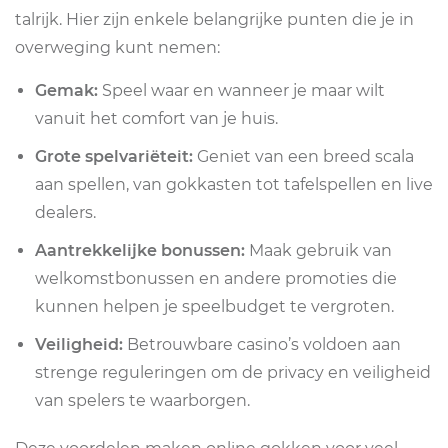
talrijk. Hier zijn enkele belangrijke punten die je in
overweging kunt nemen:
Gemak:
Speel waar en wanneer je maar wilt
vanuit het comfort van je huis.
Grote spelvariëteit:
Geniet van een breed scala
aan spellen, van gokkasten tot tafelspellen en live
dealers.
Aantrekkelijke bonussen:
Maak gebruik van
welkomstbonussen en andere promoties die
kunnen helpen je speelbudget te vergroten.
Veiligheid:
Betrouwbare casino’s voldoen aan
strenge reguleringen om de privacy en veiligheid
van spelers te waarborgen.