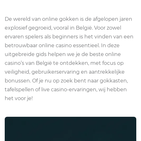
De wereld van online gokken is de afgelopen jaren
explosief gegroeid, vooral in België. Voor zowel
ervaren spelers als beginners is het vinden van een
betrouwbaar online casino essentieel. In deze
uitgebreide gids helpen we je de beste online
casino’s van België te ontdekken, met focus op
veiligheid, gebruikerservaring en aantrekkelijke
bonussen. Of je nu op zoek bent naar gokkasten,
tafelspellen of live casino-ervaringen, wij hebben
het voor je!