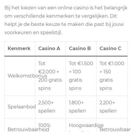
Bij het kiezen van een online casino is het belangrijk
om verschillende kenmerken te vergelijken. Dit
helpt je de beste keuze te maken die past bij jouw
voorkeuren en speelstijl.
Kenmerk
Casino A
Casino B
Casino C
Tot
Tot €1.500
Tot €1.000
€2.000 +
+ 100
+ 150
Welkomstbonus
200 gratis
gratis
gratis
spins
spins
spins
2.500+
1.800+
2.200+
Spelaanbod
spellen
spellen
spellen
100%
Hoogwaardige
Betrouwbaarheid
Betrouwbaar