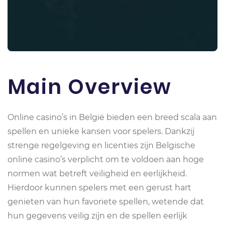
Main Overview
Online casino’s in België bieden een breed scala aan
spellen en unieke kansen voor spelers. Dankzij
strenge regelgeving en licenties zijn Belgische
online casino’s verplicht om te voldoen aan hoge
normen wat betreft veiligheid en eerlijkheid.
Hierdoor kunnen spelers met een gerust hart
genieten van hun favoriete spellen, wetende dat
hun gegevens veilig zijn en de spellen eerlijk