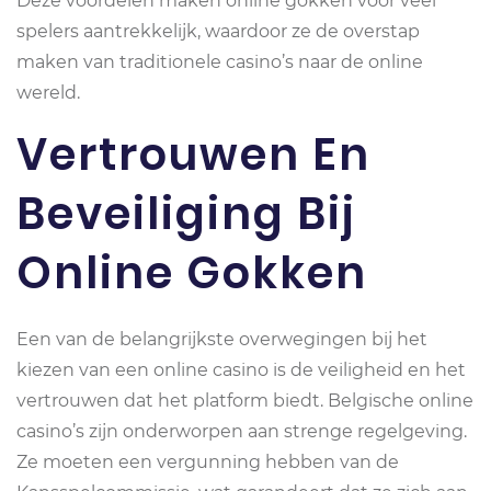
Deze voordelen maken online gokken voor veel
spelers aantrekkelijk, waardoor ze de overstap
maken van traditionele casino’s naar de online
wereld.
Vertrouwen En
Beveiliging Bij
Online Gokken
Een van de belangrijkste overwegingen bij het
kiezen van een online casino is de veiligheid en het
vertrouwen dat het platform biedt. Belgische online
casino’s zijn onderworpen aan strenge regelgeving.
Ze moeten een vergunning hebben van de