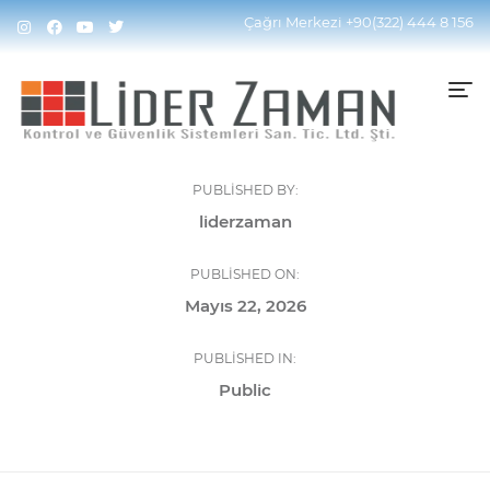
Çağrı Merkezi
+90(322) 444 8 156
PUBLISHED BY:
liderzaman
PUBLISHED ON:
Mayıs 22, 2026
PUBLISHED IN:
Public