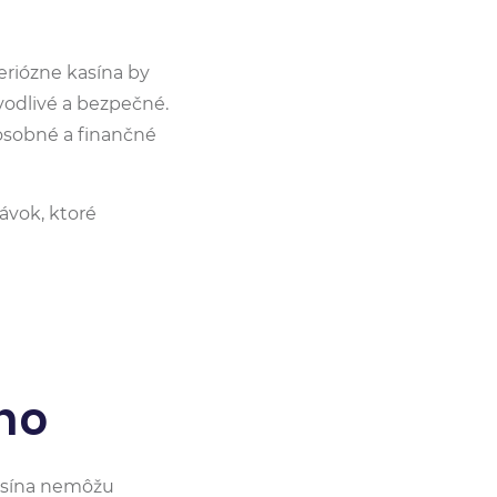
seriózne kasína by
avodlivé a bezpečné.
 osobné a finančné
ávok, ktoré
no
asína nemôžu