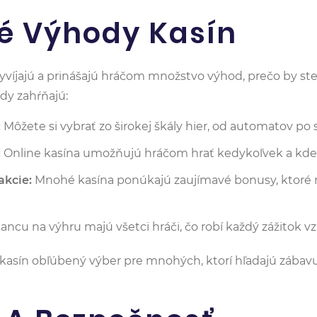
é Výhody Kasín
yvíjajú a prinášajú hráčom množstvo výhod, prečo by ste 
ody zahŕňajú:
:
Môžete si vybrať zo širokej škály hier, od automatov po s
:
Online kasína umožňujú hráčom hrať kedykoľvek a kde
akcie:
Mnohé kasína ponúkajú zaujímavé bonusy, ktoré m
ancu na výhru majú všetci hráči, čo robí každý zážitok v
 z kasín obľúbený výber pre mnohých, ktorí hľadajú zábav