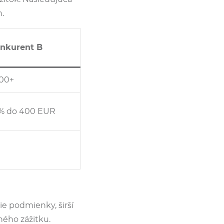
.
nkurent B
800+
% do 400 EUR
e podmienky, širší
ného zážitku.