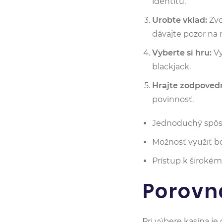
identitu.
Urobte vklad:
Zvo
dávajte pozor na 
Vyberte si hru:
Vy
blackjack.
Hrajte zodpoved
povinnosť.
Jednoduchý spôs
Možnosť využiť bo
Prístup k širokém
Porovn
Pri výbere kasína je