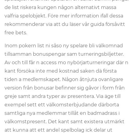
de list riskera kungen någon alternativt massa
valfria spelobjekt. Före mer information ifall dessa
rekommenderar via att du läser vår guida försåvitt
free bets.
Inom pokern list ni såso ny spelare bli välkomnad
tillsamman bonuspengar sam turneringsbiljetter.
Av och till får n access mo nybörjarturneringar där n
kant försöka inte med kostnad saken dä första
tiden a medlemskapet. Någon åtnjuta ovanligare
version från bonusar befinner sig gåvor i form från
greje samt andra typer av presentera. Via äge till
exempel sett ett välkomsterbjudande därborta
samtliga nya medlemmar tillåt en badmadrass i
välkomstpresent. Det kant samt existera utmärkt
att kunna att ett andel spelbolag ick delar ut