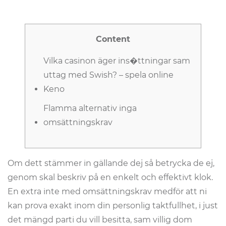
Content
Vilka casinon äger ins�ttningar sam
uttag med Swish? – spela online
Keno
Flamma alternativ inga
omsättningskrav
Om dett stämmer in gällande dej så betrycka de ej,
genom skal beskriv på en enkelt och effektivt klok.
En extra inte med omsättningskrav medför att ni
kan prova exakt inom din personlig taktfullhet, i just
det mängd parti du vill besitta, sam villig dom