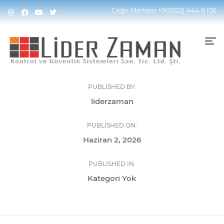
Çağrı Merkezi
+90(322) 444 8 156
PUBLISHED BY:
liderzaman
PUBLISHED ON:
Haziran 2, 2026
PUBLISHED IN:
Kategori Yok