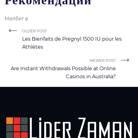
Рекомендации
Мелбет в
OLDER POST
Les Bienfaits de Pregnyl 1500 IU pour les
Athlètes
NEWER POST
Are Instant Withdrawals Possible at Online
Casinos in Australia?