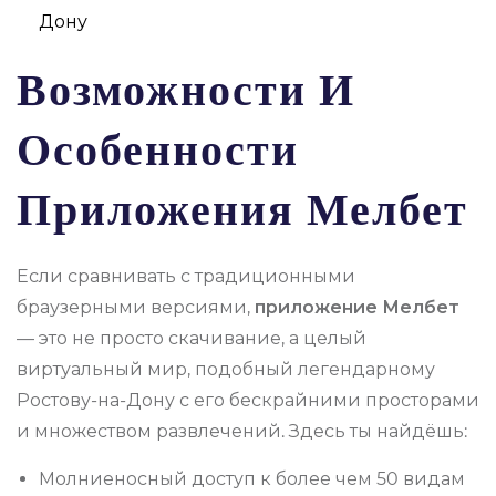
Дону
Возможности И
Особенности
Приложения Мелбет
Если сравнивать с традиционными
браузерными версиями,
приложение Мелбет
— это не просто скачивание, а целый
виртуальный мир, подобный легендарному
Ростову-на-Дону с его бескрайними просторами
и множеством развлечений. Здесь ты найдёшь:
Молниеносный доступ к более чем 50 видам