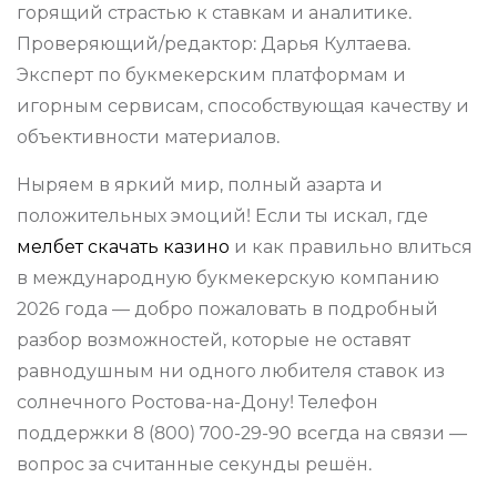
горящий страстью к ставкам и аналитике.
Проверяющий/редактор:
Дарья Култаева
.
Эксперт по букмекерским платформам и
игорным сервисам, способствующая качеству и
объективности материалов.
Ныряем в яркий мир, полный азарта и
положительных эмоций! Если ты искал, где
мелбет скачать казино
и как правильно влиться
в международную букмекерскую компанию
2026 года — добро пожаловать в подробный
разбор возможностей, которые не оставят
равнодушным ни одного любителя ставок из
солнечного Ростова-на-Дону! Телефон
поддержки 8 (800) 700-29-90 всегда на связи —
вопрос за считанные секунды решён.