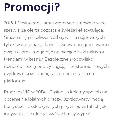
Promocji?
20Bet Casino regularnie wprowadza nowe gry, co
sprawia, że oferta pozostaje świeża i ekscytująca.
Gracze mają możliwość odkrywania najnowszych
tytułów od uznanych dostawców oprogramowania,
dzięki czemu mogą być na bieżąco z aktualnymi
trendami w branży. Bezpieczne środowisko i
różnorodność gier przyciągają nieustannie nowych
użytkowników i zachęcają do pozostania na
platformie.
Program VIP w 20Bet Casino to kolejny sposób na
docenienie lojalnych graczy. Użytkownicy mogą
korzystać z ekskluzywnych przywilejów, takich jak
indywidualne oferty i wyższe limity wypłat.