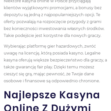
Niektóre kasyna online w Polsce przyciągają
klientów wyjątkowymi promocjami, a bonusy bez
depozytu są jedną z najpopularniejszych opcji. Te
oferty pozwalają na rozpoczęcie przygody z grami
bez konieczności inwestowania własnych środków.
Takie podejście jest korzystne dla nowych graczy.
Wybierając platformę gier hazardowych, zwróć
uwagę na licencję, którą posiada kasyno. Legalne
kasyna oferują większe bezpieczeństwo dla graczy, a
także gwarancję fair play. Dzięki temu możesz
cieszyć się grą, mając pewność, że Twoje dane
osobowe i finansowe są odpowiednio chronione.
Najlepsze Kasyna
Online Z Dużymi