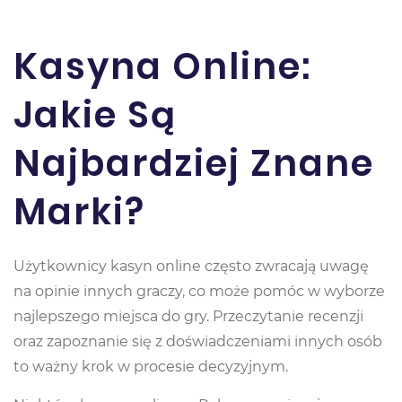
Kasyna Online:
Jakie Są
Najbardziej Znane
Marki?
Użytkownicy kasyn online często zwracają uwagę
na opinie innych graczy, co może pomóc w wyborze
najlepszego miejsca do gry. Przeczytanie recenzji
oraz zapoznanie się z doświadczeniami innych osób
to ważny krok w procesie decyzyjnym.