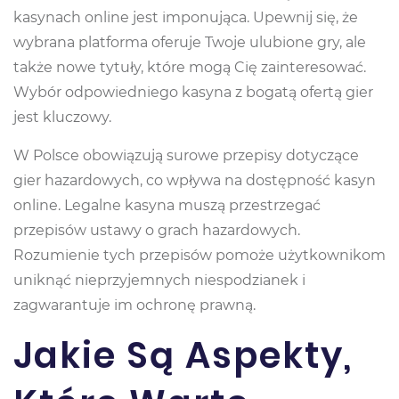
kasynach online jest imponująca. Upewnij się, że
wybrana platforma oferuje Twoje ulubione gry, ale
także nowe tytuły, które mogą Cię zainteresować.
Wybór odpowiedniego kasyna z bogatą ofertą gier
jest kluczowy.
W Polsce obowiązują surowe przepisy dotyczące
gier hazardowych, co wpływa na dostępność kasyn
online. Legalne kasyna muszą przestrzegać
przepisów ustawy o grach hazardowych.
Rozumienie tych przepisów pomoże użytkownikom
uniknąć nieprzyjemnych niespodzianek i
zagwarantuje im ochronę prawną.
Jakie Są Aspekty,