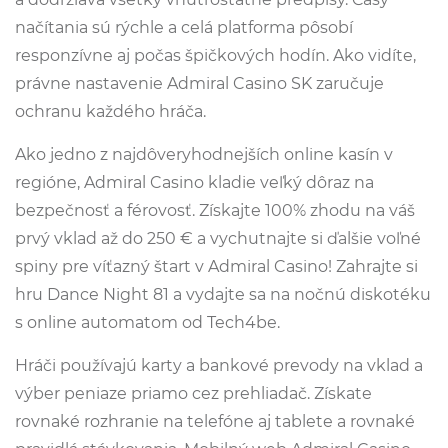
načítania sú rýchle a celá platforma pôsobí
responzívne aj počas špičkových hodín. Ako vidíte,
právne nastavenie Admiral Casino SK zaručuje
ochranu každého hráča.
Ako jedno z najdôveryhodnejších online kasín v
regióne, Admiral Casino kladie veľký dôraz na
bezpečnosť a férovosť. Získajte 100% zhodu na váš
prvý vklad až do 250 € a vychutnajte si ďalšie voľné
spiny pre víťazný štart v Admiral Casino! Zahrajte si
hru Dance Night 81 a vydajte sa na nočnú diskotéku
s online automatom od Tech4be.
Hráči používajú karty a bankové prevody na vklad a
výber peniaze priamo cez prehliadač. Získate
rovnaké rozhranie na telefóne aj tablete a rovnaké