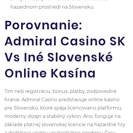
hazardnom prostredí na Slovensku.
Porovnanie:
Admiral Casino SK
Vs Iné Slovenské
Online Kasína
Tím rieši registráciu, bonus, platby, zodpovedné
hranie. Admiral Casino predstavuje online kasíno
pre Slovensko, ktoré spája licencovanú platformu,
moderný dizajn a stabilný výkon. Áno, funguje na
základe platnej slovenskej licencie na hazardné hry
a dodržiava všetky vnútroštátne predpisy. Časy