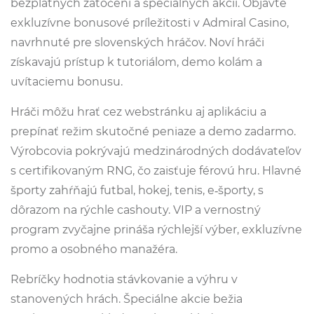
bezplatných zatočení a špeciálnych akcií. Objavte
exkluzívne bonusové príležitosti v Admiral Casino,
navrhnuté pre slovenských hráčov. Noví hráči
získavajú prístup k tutoriálom, demo kolám a
uvítaciemu bonusu.
Hráči môžu hrať cez webstránku aj aplikáciu a
prepínať režim skutočné peniaze a demo zadarmo.
Výrobcovia pokrývajú medzinárodných dodávateľov
s certifikovaným RNG, čo zaisťuje férovú hru. Hlavné
športy zahŕňajú futbal, hokej, tenis, e‑športy, s
dôrazom na rýchle cashouty. VIP a vernostný
program zvyčajne prináša rýchlejší výber, exkluzívne
promo a osobného manažéra.
Rebríčky hodnotia stávkovanie a výhru v
stanovených hrách. Špeciálne akcie bežia