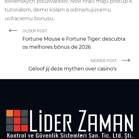
slovenských používateľov. Noví hráči majú prístup k
tutoriálom, demo kolám a odmeňujúcemu
uvítaciemu bonusu.
OLDER POST
Fortune Mouse e Fortune Tiger: descubra
os melhores bônus de 2026
NEWER POST
Geloof jij deze mythen over casino's