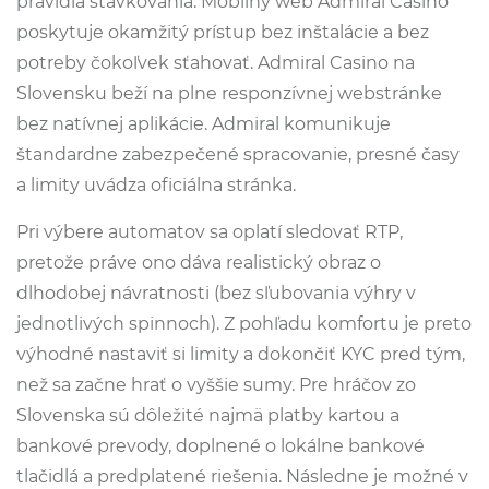
pravidlá stávkovania. Mobilný web Admiral Casino
poskytuje okamžitý prístup bez inštalácie a bez
potreby čokoľvek sťahovať. Admiral Casino na
Slovensku beží na plne responzívnej webstránke
bez natívnej aplikácie. Admiral komunikuje
štandardne zabezpečené spracovanie, presné časy
a limity uvádza oficiálna stránka.
Pri výbere automatov sa oplatí sledovať RTP,
pretože práve ono dáva realistický obraz o
dlhodobej návratnosti (bez sľubovania výhry v
jednotlivých spinnoch). Z pohľadu komfortu je preto
výhodné nastaviť si limity a dokončiť KYC pred tým,
než sa začne hrať o vyššie sumy. Pre hráčov zo
Slovenska sú dôležité najmä platby kartou a
bankové prevody, doplnené o lokálne bankové
tlačidlá a predplatené riešenia. Následne je možné v