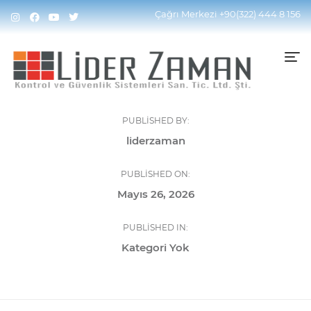
Çağrı Merkezi
+90(322) 444 8 156
PUBLISHED BY:
liderzaman
PUBLISHED ON:
Mayıs 26, 2026
PUBLISHED IN:
Kategori Yok