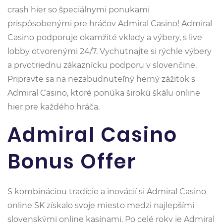
crash hier so špeciálnymi ponukami
prispôsobenými pre hráčov Admiral Casino! Admiral
Casino podporuje okamžité vklady a výbery, s live
lobby otvorenými 24/7. Vychutnajte si rýchle výbery
a prvotriednu zákaznícku podporu v slovenčine.
Pripravte sa na nezabudnuteľný herný zážitok s
Admiral Casino, ktoré ponúka širokú škálu online
hier pre každého hráča.
Admiral Casino
Bonus Offer
S kombináciou tradície a inovácií si Admiral Casino
online SK získalo svoje miesto medzi najlepšími
slovenskými online kasínami. Po celé roky je Admiral