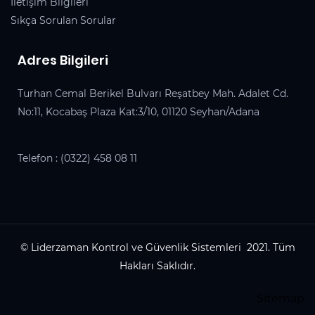
İletişim Bilgileri
Sıkça Sorulan Sorular
Adres Bilgileri
Turhan Cemal Berikel Bulvarı Reşatbey Mah. Adalet Cd.
No:11, Kocabaş Plaza Kat:3/10, 01120 Seyhan/Adana
Telefon :
(0322) 458 08 11
© Liderzaman Kontrol ve Güvenlik Sistemleri 2021. Tüm
Hakları Saklıdır.
Sitemap