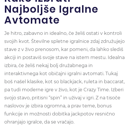
Najboljše Igralne
Avtomate
Je hitro, zabavno in idealno, če želiš ostati v kontroli
svojih kvot. Številne spletne igralnice zdaj združujejo
stave z v živo prenosom, kar pomeni, da lahko slediš
akciji in postaviš svoje stave na istem mestu. Idealna
izbira, če želiš nekaj bolj družabnega in
interaktivnega kot običajni igralni avtomati. Tukaj
boš našel klasike, kot so blackjack, ruleta in baccarat,
pa tudi moderne igre v živo, kot je Crazy Time. Izberi
svojo stavo, pritisni “spin” in uživaj v igri. Z na tisoče
naslovov je izbira ogromna, a prav teme, bonus
funkcije in možnosti dobitka jackpotov resnično
ohranjajo igralce, da se vračajo.