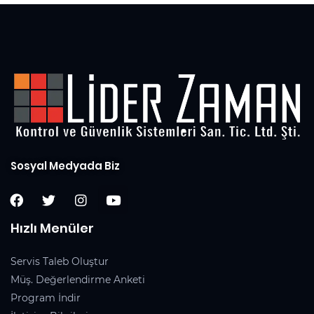
Sosyal Medyada Biz
Hızlı Menüler
Servis Taleb Oluştur
Müş. Değerlendirme Anketi
Program İndir