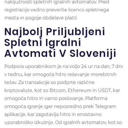
naključnosti spletnih igralnih avtomatov. Pred
registracijo vedno preverite licenco spletnega
mesta in pogoje obdelave plačil.
Najbolj Priljubljeni
Spletni Igralni
Avtomati V Sloveniji
Podpora uporabnikom je na voljo 24 ur na dan, 7 dni
v tednu, kar omogoča hitro reševanje morebitnih
težav. Za transakcije so podprte različne
kriptovalute, kot so Bitcoin, Ethereum in USDT, kar
omogoča hitro in varno poslovanje. Platforma
omogoča igranje iger neposredno prek Telegram
aplikacije, kar zagotavlja hitro in enostavno
uporabniško izkušnjo. Od igralnih avtomatov, kot so