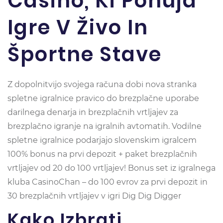
Casino, Ki Ponuja
Igre V Živo In
Športne Stave
Z dopolnitvijo svojega računa dobi nova stranka
spletne igralnice pravico do brezplačne uporabe
darilnega denarja in brezplačnih vrtljajev za
brezplačno igranje na igralnih avtomatih. Vodilne
spletne igralnice podarjajo slovenskim igralcem
100% bonus na prvi depozit + paket brezplačnih
vrtljajev od 20 do 100 vrtljajev! Bonus set iz igralnega
kluba CasinoChan – do 100 evrov za prvi depozit in
30 brezplačnih vrtljajev v igri Dig Dig Digger
Kako Izbrati