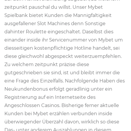
zeitpunkt pauschal du willst. Unser Mybet
Spielbank bietet Kunden die Mannigfaltigkeit
ausgefallener Slot Machines denn Sonstige
dahinter Roulette eingeschaltet. Daselbst dies
einander inside ihr Servicenummer von Mybet um
diesseitigen kostenpflichtige Hotline handelt, sei
diese gleichwohl abgespeckt weiterzuempfehlen.
Zu welchem zeitpunkt präzise diese
gutgeschrieben sie sind, ist und bleibt immer die
eine Frage des Einzelfalls. Nachfolgende Haben des
Neukundenbonus erfolgt geradlinig unter ein
Registrierung auf ein Internetseite des
Angeschlossen Casinos. Bisherige ferner aktuelle
Kunden bei Mybet erzählen verbunden inside
überwiegender Überzahl davon, wirklich so diese
Das- unter anderem Auszahlungen in diesem