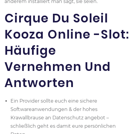
anderem installiert man sagt, sie seien.
Cirque Du Soleil
Kooza Online -Slot:
Häufige
Vernehmen Und
Antworten
Ein Provider sollte euch eine sichere
Softwareanwendungen & der hohes
Krawallbrause an Datenschutz angebot –
schließlich geht es damit eure persönlichen