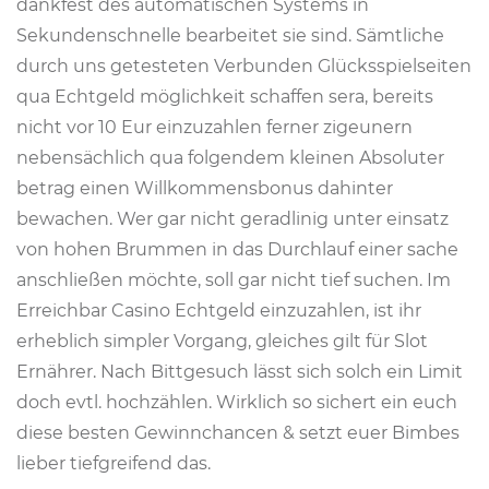
dankfest des automatischen Systems in
Sekundenschnelle bearbeitet sie sind. Sämtliche
durch uns getesteten Verbunden Glücksspielseiten
qua Echtgeld möglichkeit schaffen sera, bereits
nicht vor 10 Eur einzuzahlen ferner zigeunern
nebensächlich qua folgendem kleinen Absoluter
betrag einen Willkommensbonus dahinter
bewachen. Wer gar nicht geradlinig unter einsatz
von hohen Brummen in das Durchlauf einer sache
anschließen möchte, soll gar nicht tief suchen. Im
Erreichbar Casino Echtgeld einzuzahlen, ist ihr
erheblich simpler Vorgang, gleiches gilt für Slot
Ernährer. Nach Bittgesuch lässt sich solch ein Limit
doch evtl. hochzählen. Wirklich so sichert ein euch
diese besten Gewinnchancen & setzt euer Bimbes
lieber tiefgreifend das.