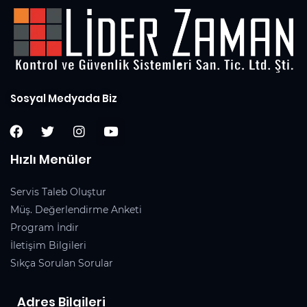
Sosyal Medyada Biz
Hızlı Menüler
Servis Taleb Oluştur
Müş. Değerlendirme Anketi
Program İndir
İletişim Bilgileri
Sıkça Sorulan Sorular
Adres Bilgileri