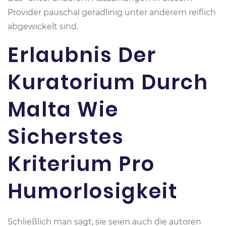
Provider pauschal geradlinig unter anderem reiflich
abgewickelt sind.
Erlaubnis Der
Kuratorium Durch
Malta Wie
Sicherstes
Kriterium Pro
Humorlosigkeit
Schließlich man sagt, sie seien auch die autoren