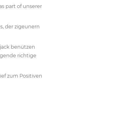
 part of unserer
s, der zigeunern
ckjack benützen
lgende richtige
ef zum Positiven