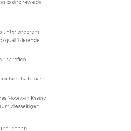
us unter anderem
o qualifizierende
wir schaffen
sreiche Inhalte nach
 das Moonwin Kasino
erum diesseitigen
 über denen