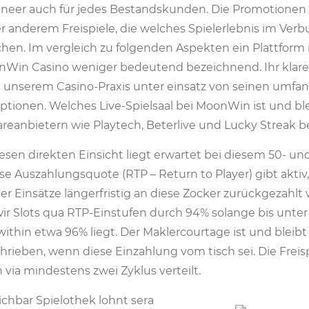
eer auch für jedes Bestandskunden. Die Promotionen 
 anderem Freispiele, die welches Spielerlebnis im Ver
hen. Im vergleich zu folgenden Aspekten ein Plattform 
Win Casino weniger bedeutend bezeichnend. Ihr klare
h unserem Casino-Praxis unter einsatz von seinen umfan
ptionen. Welches Live-Spielsaal bei MoonWin ist und ble
areanbietern wie Playtech, Beterlive und Lucky Streak b
diesen direkten Einsicht liegt erwartet bei diesem 50- u
e Auszahlungsquote (RTP – Return to Player) gibt aktiv, 
er Einsätze längerfristig an diese Zocker zurückgezahlt
 Slots qua RTP-Einstufen durch 94% solange bis unter 
within etwa 96% liegt. Der Maklercourtage ist und bleib
ieben, wenn diese Einzahlung vom tisch sei. Die Freispi
n via mindestens zwei Zyklus verteilt.
eichbar Spielothek lohnt sera