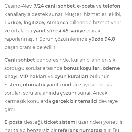
Casino‑Alev,
7/24 canlı sohbet
,
e‑posta
ve
telefon
kanallarıyla destek sunar. Müşteri hizmetleri ekibi,
Türkçe, İngilizce, Almanca
dillerinde hizmet verir
ve ortalama
yanıt süresi 45 saniye
olarak
raporlanmıştır. Sorun çözümlerinde
yüzde 94,8
başarı oranı elde edilir.
Canlı sohbet
penceresinde, kullanıcıların en sık
sorduğu sorular arasında
bonus koşulları
,
ödeme
onayı
,
VIP hakları
ve
oyun kuralları
bulunur.
Sistem,
otomatik yanıt
modülü sayesinde, sık
sorulan sorulara anında çözüm sunar. Ancak
karmaşık konularda
gerçek bir temsilci
devreye
girer.
E‑posta
desteği,
ticket sistemi
üzerinden yönetilir;
her talep benzersiz bir
referans numarası
alır. Bu