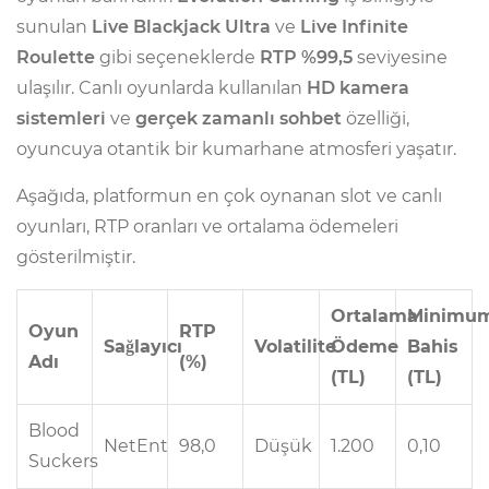
sunulan
Live Blackjack Ultra
ve
Live Infinite
Roulette
gibi seçeneklerde
RTP %99,5
seviyesine
ulaşılır. Canlı oyunlarda kullanılan
HD kamera
sistemleri
ve
gerçek zamanlı sohbet
özelliği,
oyuncuya otantik bir kumarhane atmosferi yaşatır.
Aşağıda, platformun en çok oynanan slot ve canlı
oyunları, RTP oranları ve ortalama ödemeleri
gösterilmiştir.
Ortalama
Minimu
Oyun
RTP
Sağlayıcı
Volatilite
Ödeme
Bahis
Adı
(%)
(TL)
(TL)
Blood
NetEnt
98,0
Düşük
1.200
0,10
Suckers