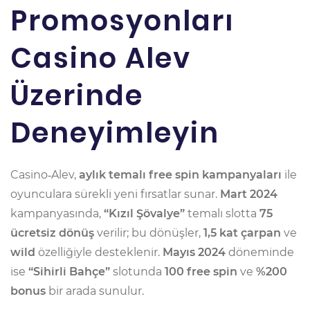
Promosyonları
Casino Alev
Üzerinde
Deneyimleyin
Casino‑Alev,
aylık temalı free spin kampanyaları
ile
oyunculara sürekli yeni fırsatlar sunar.
Mart 2024
kampanyasında,
“Kızıl Şövalye”
temalı slotta
75
ücretsiz dönüş
verilir; bu dönüşler,
1,5 kat çarpan
ve
wild
özelliğiyle desteklenir.
Mayıs 2024
döneminde
ise
“Sihirli Bahçe”
slotunda
100 free spin
ve
%200
bonus
bir arada sunulur.