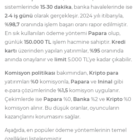
sistemlerinde
15‑30 dakika
, banka havalelerinde ise
2‑4 iş günü
olarak gerçekleşir. 2024 yılı itibarıyla,
%98,7
oranında işlem başarı oranı rapor edilmiştir.
En sık kullanılan ödeme yöntemi
Papara
olup,
günlük
150.000 TL
işlem hacmine sahiptir.
Kredi
kartı
üzerinden yapılan yatırımlar,
%95
oranında
anında onaylanır ve
limit
5.000 TL’ye kadar çıkabilir.
Komisyon politikası
bakımından,
Kripto para
yatırımları
%0
komisyonla,
Papara
ve
Ininal
gibi
e‑para çözümlerinde
%1,5
komisyon uygulanır.
Çekimlerde ise
Papara
%0,
Banka
%2 ve
Kripto
%0
komisyon alınır. Bu düşük oranlar, oyuncuların
kazançlarını korumasını sağlar.
Aşağıda, en popüler ödeme yöntemlerinin temel
özellikleri listelenmiştir.