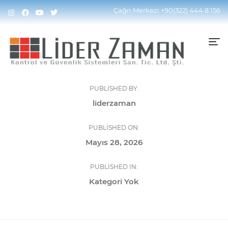
Çağrı Merkezi
+90(322) 444 8 156
PUBLISHED BY:
liderzaman
PUBLISHED ON:
Mayıs 28, 2026
PUBLISHED IN:
Kategori Yok