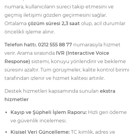
numara, kullanıcıların süreci takip etmesini ve
geçmiş iletişimi gözden geçirmesini sağlar.
Ortalama
çözüm süresi 2,3 saat
olup, acil durumlar
öncelikli işleme alınır.
Telefon hattı
,
0212 555 88 77
numarasıyla hizmet
verir. Arama sırasında
IVR (Interactive Voice
Response)
sistemi, konuyu yönlendirir ve bekleme
süresini azaltır. Tüm görüşmeler, kalite kontrol birimi
tarafından izlenir ve hizmet kalitesi artırılır.
Destek hizmetleri kapsamında sunulan
ekstra
hizmetler
Kayıp ve Şüpheli İşlem Raporu:
Hızlı geri ödeme
ve güvenlik incelemesi.
Kişisel Veri Güncelleme:
TC kimlik, adres ve