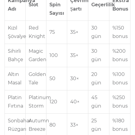
Kampanya
Çevrim
Ekstra
Slot
Spin
Geçerlilik
Adı
Şartı
Bonus
Sayısı
Kızıl
Red
30
%150
75
35×
Şövalye
Knight
gün
bonus
Sihirli
Magic
30
%200
100
35×
Bahçe
Garden
gün
bonus
Altın
Golden
20
%100
50
30×
Masal
Tale
gün
bonus
Platin
Platinum
45
%250
120
40×
Fırtına
Storm
gün
bonus
Sonbahar
Autumn
25
%180
80
33×
Rüzgarı
Breeze
gün
bonus