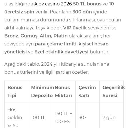
ulaşıldığında
Alev casino 2026
50 TL bonus
ve
10
ücretsiz spin
verilir. Puanların
300 gün
içinde
kullanılmaması durumunda sıfırlanması, oyuncuları
aktif kalmaya teşvik eder.
VIP üyelik
seviyeleri ise
Bronz, Gümüş, Altın, Platin
olarak sıralanır; her
seviyede ayrı
para çekme limiti
,
kişisel hesap
yöneticisi
ve
özel etkinlik davetiyesi
bulunur.
Aşağıdaki tablo, 2024 yılı itibarıyla sunulan ana
bonus türlerini ve ilgili şartları özetler.
Bonus
Minimum
Bonus
Çevrim
Geçerlilik
Tipi
Depozito
Miktarı
Şartı
Süresi
Hoş
150 TL +
Geldin
100 TL
30×
7 gün
100 FS
%150