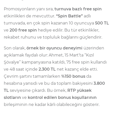
Promosyonların yanı sıra,
turnuva bazlı free spin
etkinlikleri de mevcuttur.
“Spin Battle”
adlı
turnuvada, en çok spin kazanan 10 oyuncuya
500 TL
ve
200 free spin
hediye edilir. Bu tür etkinlikler,
rekabet ruhunu ve topluluk bağlarını güçlendirir.
Son olarak,
örnek bir oyuncu deneyimi
üzerinden
açıklamak faydalı olur: Ahmet, 15 Mart’ta “Kızıl
Şövalye” kampanyasına katıldı, 75 free spin kullandı
ve 48 saat içinde
2.300 TL
net kazanç elde etti.
Çevrim şartını tamamlarken
%150 bonus
da
hesabına yansıdı ve bu da toplam bakiyesini
3.800
TL
seviyesine çıkardı. Bu örnek,
RTP yüksek
slotların
ve
kontrol edilen bonus koşullarının
birleşiminin ne kadar kârlı olabileceğini gösterir.