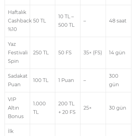
Haftalık
10 TL –
Cashback
50 TL
–
48 saat
500 TL
%10
Yaz
Festivali
250 TL
50 FS
35× (FS)
14 gün
Spin
Sadakat
300
100 TL
1 Puan
–
Puan
gün
VIP
1.000
200 TL
Altın
25×
30 gün
TL
+ 20 FS
Bonus
İlk