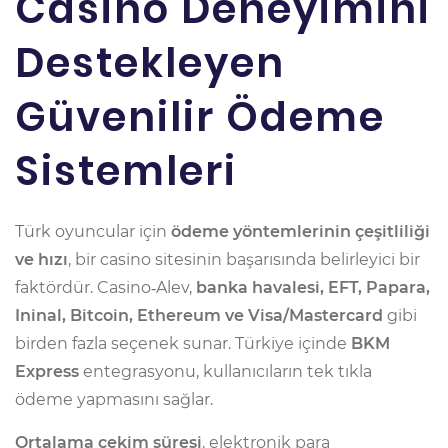
Casino Deneyimini
Destekleyen
Güvenilir Ödeme
Sistemleri
Türk oyuncular için
ödeme yöntemlerinin çeşitliliği
ve hızı
, bir casino sitesinin başarısında belirleyici bir
faktördür. Casino‑Alev,
banka havalesi, EFT, Papara,
Ininal, Bitcoin, Ethereum ve Visa/Mastercard
gibi
birden fazla seçenek sunar. Türkiye içinde
BKM
Express
entegrasyonu, kullanıcıların tek tıkla
ödeme yapmasını sağlar.
Ortalama çekim süresi
, elektronik para