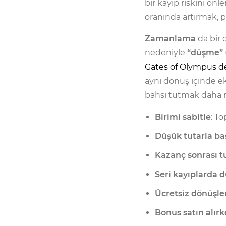
bir kayıp riskini önl
oranında artırmak, 
Zamanlama
da bir 
nedeniyle
“düşme”
Gates of Olympus 
aynı dönüş içinde ek
bahsi tutmak daha m
Birimi sabitle
: T
Düşük tutarla ba
Kazanç sonrası tu
Seri kayıplarda d
Ücretsiz dönüşle
Bonus satın alır