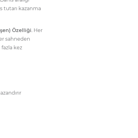
s tutarı kazanma
en) Özelliği
. Her
ller sahneden
 fazla kez
azandırır