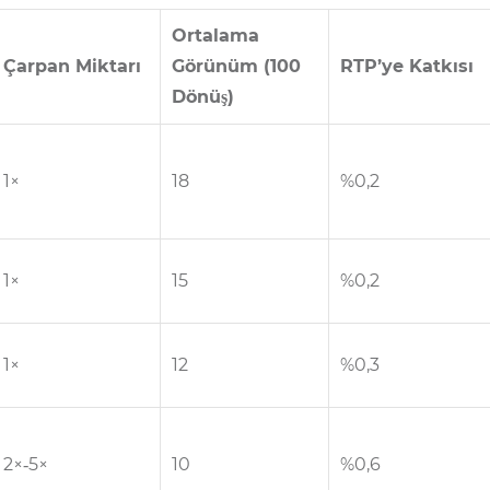
Ortalama
Çarpan Miktarı
Görünüm (100
RTP’ye Katkısı
Dönüş)
1×
18
%0,2
1×
15
%0,2
1×
12
%0,3
2×‑5×
10
%0,6