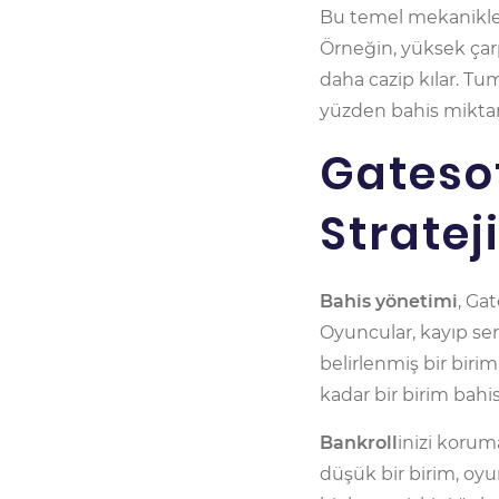
Bu temel mekanikler,
Örneğin, yüksek çar
daha cazip kılar. Tum
yüzden bahis miktar
Gateso
Strateji
Bahis yönetimi
, Ga
Oyuncular, kayıp ser
belirlenmiş bir biri
kadar bir birim bahis,
Bankroll
inizi koruma
düşük bir birim, oy