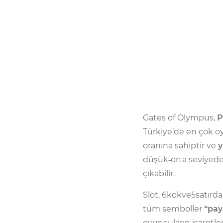
Gates of Olympus,
P
Türkiye’de en çok oy
oranına sahiptir ve
y
düşük‑orta seviyede 
çıkabilir.
Slot, 6kökve5satırda
tüm semboller
“pay
oyuncuların işaretl