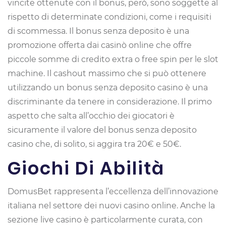
vincite ottenute con il bonus, però, sono soggette al
rispetto di determinate condizioni, come i requisiti
di scommessa. Il bonus senza deposito è una
promozione offerta dai casinò online che offre
piccole somme di credito extra o free spin per le slot
machine. Il cashout massimo che si può ottenere
utilizzando un bonus senza deposito casino è una
discriminante da tenere in considerazione. Il primo
aspetto che salta all’occhio dei giocatori è
sicuramente il valore del bonus senza deposito
casino che, di solito, si aggira tra 20€ e 50€.
Giochi Di Abilità
DomusBet rappresenta l’eccellenza dell’innovazione
italiana nel settore dei nuovi casino online. Anche la
sezione live casino è particolarmente curata, con