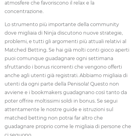
atmosfere che favoriscono il relax e la
concentrazione.
Lo strumento più importante della community
dove migliaia di Ninja discutono nuove strategie,
problemi, e tutti gli argomenti più attuali relativi al
Matched Betting. Se hai già molti conti gioco aperti
puoi comunque guadagnare ogni settimana
sfruttando i bonus ricorrenti che vengono offerti
anche agli utenti già registrati. Abbiamo migliaia di
utenti da ogni parte della Penisola! Questo non
avviene e i bookmakers guadagnano così tanto da
poter offrire moltissimi soldi in bonus. Se segui
attentamente le nostre guide e istruzioni sul
matched betting non potrai far altro che
guadagnare proprio come le migliaia di persone che
ci seguono.