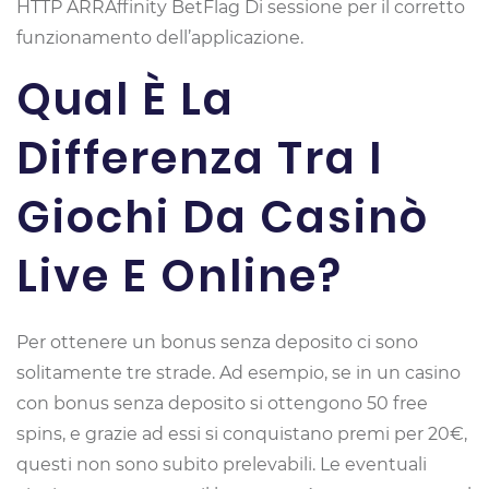
HTTP ARRAffinity BetFlag Di sessione per il corretto
funzionamento dell’applicazione.
Qual È La
Differenza Tra I
Giochi Da Casinò
Live E Online?
Per ottenere un bonus senza deposito ci sono
solitamente tre strade. Ad esempio, se in un casino
con bonus senza deposito si ottengono 50 free
spins, e grazie ad essi si conquistano premi per 20€,
questi non sono subito prelevabili. Le eventuali