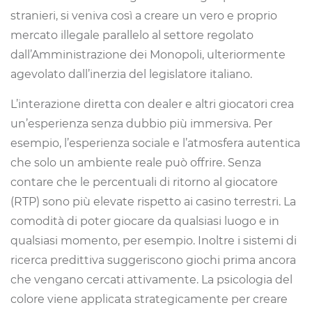
stranieri, si veniva così a creare un vero e proprio
mercato illegale parallelo al settore regolato
dall’Amministrazione dei Monopoli, ulteriormente
agevolato dall’inerzia del legislatore italiano.
L’interazione diretta con dealer e altri giocatori crea
un’esperienza senza dubbio più immersiva. Per
esempio, l’esperienza sociale e l’atmosfera autentica
che solo un ambiente reale può offrire. Senza
contare che le percentuali di ritorno al giocatore
(RTP) sono più elevate rispetto ai casino terrestri. La
comodità di poter giocare da qualsiasi luogo e in
qualsiasi momento, per esempio. Inoltre i sistemi di
ricerca predittiva suggeriscono giochi prima ancora
che vengano cercati attivamente. La psicologia del
colore viene applicata strategicamente per creare