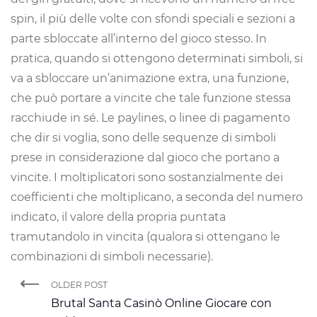
spin, il più delle volte con sfondi speciali e sezioni a
parte sbloccate all’interno del gioco stesso. In
pratica, quando si ottengono determinati simboli, si
va a sbloccare un’animazione extra, una funzione,
che può portare a vincite che tale funzione stessa
racchiude in sé. Le paylines, o linee di pagamento
che dir si voglia, sono delle sequenze di simboli
prese in considerazione dal gioco che portano a
vincite. I moltiplicatori sono sostanzialmente dei
coefficienti che moltiplicano, a seconda del numero
indicato, il valore della propria puntata
tramutandolo in vincita (qualora si ottengano le
combinazioni di simboli necessarie).
OLDER POST
Brutal Santa Casinò Online Giocare con