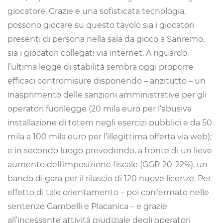
giocatore. Grazie e una sofisticata tecnologia,
possono giocare su questo tavolo sia i giocatori
presenti di persona nella sala da gioco a Sanremo,
sia i giocatori collegati via internet. A riguardo,
l’ultima legge di stabilità sembra oggi proporre
efficaci contromisure disponendo – anzitutto – un
inasprimento delle sanzioni amministrative per gli
operatori fuorilegge (20 mila euro per l’abusiva
installazione di totem negli esercizi pubblici e da 50
mila a 100 mila euro per l’illegittima offerta via web);
e in secondo luogo prevedendo, a fronte di un lieve
aumento dell’imposizione fiscale (GGR 20-22%), un
bando di gara per il rilascio di 120 nuove licenze. Per
effetto di tale orientamento – poi confermato nelle
sentenze Gambelli e Placanica – e grazie
all’incessante attività giudiziale degli operatori