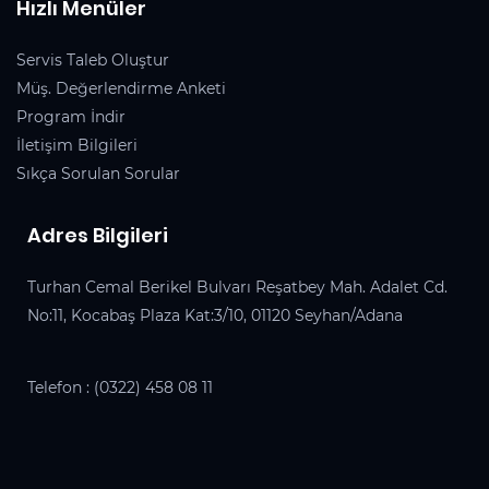
Hızlı Menüler
Servis Taleb Oluştur
Müş. Değerlendirme Anketi
Program İndir
İletişim Bilgileri
Sıkça Sorulan Sorular
Adres Bilgileri
Turhan Cemal Berikel Bulvarı Reşatbey Mah. Adalet Cd.
No:11, Kocabaş Plaza Kat:3/10, 01120 Seyhan/Adana
Telefon :
(0322) 458 08 11