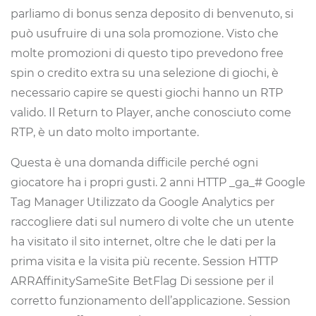
parliamo di bonus senza deposito di benvenuto, si
può usufruire di una sola promozione. Visto che
molte promozioni di questo tipo prevedono free
spin o credito extra su una selezione di giochi, è
necessario capire se questi giochi hanno un RTP
valido. Il Return to Player, anche conosciuto come
RTP, è un dato molto importante.
Questa è una domanda difficile perché ogni
giocatore ha i propri gusti. 2 anni HTTP _ga_# Google
Tag Manager Utilizzato da Google Analytics per
raccogliere dati sul numero di volte che un utente
ha visitato il sito internet, oltre che le dati per la
prima visita e la visita più recente. Session HTTP
ARRAffinitySameSite BetFlag Di sessione per il
corretto funzionamento dell’applicazione. Session