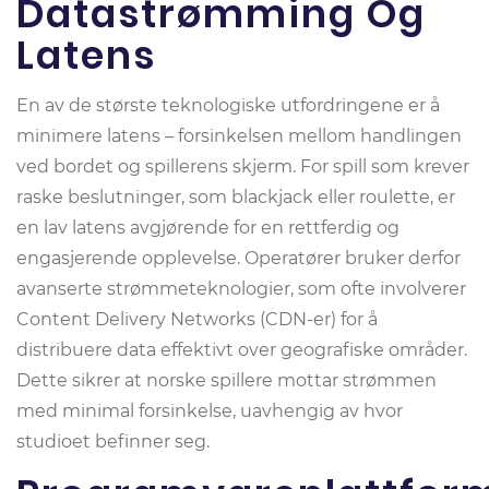
Datastrømming Og
Latens
En av de største teknologiske utfordringene er å
minimere latens – forsinkelsen mellom handlingen
ved bordet og spillerens skjerm. For spill som krever
raske beslutninger, som blackjack eller roulette, er
en lav latens avgjørende for en rettferdig og
engasjerende opplevelse. Operatører bruker derfor
avanserte strømmeteknologier, som ofte involverer
Content Delivery Networks (CDN-er) for å
distribuere data effektivt over geografiske områder.
Dette sikrer at norske spillere mottar strømmen
med minimal forsinkelse, uavhengig av hvor
studioet befinner seg.