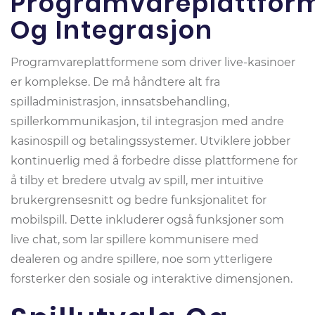
Programvareplattfor
Og Integrasjon
Programvareplattformene som driver live-kasinoer
er komplekse. De må håndtere alt fra
spilladministrasjon, innsatsbehandling,
spillerkommunikasjon, til integrasjon med andre
kasinospill og betalingssystemer. Utviklere jobber
kontinuerlig med å forbedre disse plattformene for
å tilby et bredere utvalg av spill, mer intuitive
brukergrensesnitt og bedre funksjonalitet for
mobilspill. Dette inkluderer også funksjoner som
live chat, som lar spillere kommunisere med
dealeren og andre spillere, noe som ytterligere
forsterker den sosiale og interaktive dimensjonen.