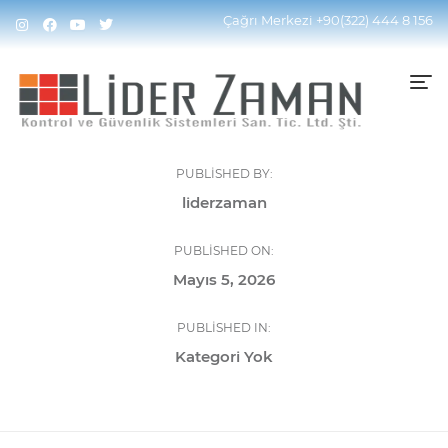
Çağrı Merkezi
+90(322) 444 8 156
PUBLISHED BY:
liderzaman
PUBLISHED ON:
Mayıs 5, 2026
PUBLISHED IN:
Kategori Yok