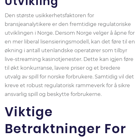
Utvikling
Den største usikkerhetsfaktoren for
bransjeanalytikere er den fremtidige regulatoriske
utviklingen i Norge. Dersom Norge velger å åpne for
en mer liberal lisensieringsmodell, kan det føre til en
økning i antall utenlandske operatører som tilbyr
live-streaming kasinotjenester. Dette kan igjen føre
til økt konkurranse, lavere priser og et bredere
utvalg av spill for norske forbrukere. Samtidig vil det
kreve et robust regulatorisk rammeverk for å sikre
ansvarlig spill og beskytte forbrukerne.
Viktige
Betraktninger For