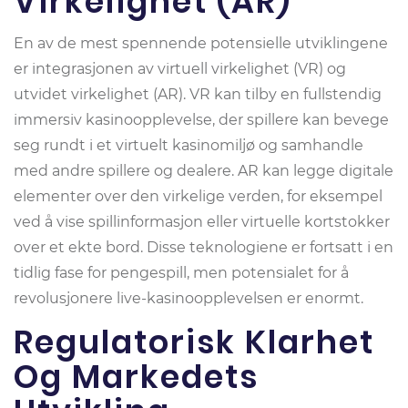
Virkelighet (AR)
En av de mest spennende potensielle utviklingene
er integrasjonen av virtuell virkelighet (VR) og
utvidet virkelighet (AR). VR kan tilby en fullstendig
immersiv kasinoopplevelse, der spillere kan bevege
seg rundt i et virtuelt kasinomiljø og samhandle
med andre spillere og dealere. AR kan legge digitale
elementer over den virkelige verden, for eksempel
ved å vise spillinformasjon eller virtuelle kortstokker
over et ekte bord. Disse teknologiene er fortsatt i en
tidlig fase for pengespill, men potensialet for å
revolusjonere live-kasinoopplevelsen er enormt.
Regulatorisk Klarhet
Og Markedets