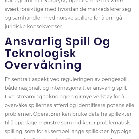
full legitimitet i Norge, og operatørene må være
svært forsiktige med hvordan de markedsfører seg
og samhandler med norske spillere for å unngå
juridiske konsekvenser.
Ansvarlig Spill Og
Teknologisk
Overvåkning
Et sentralt aspekt ved reguleringen av pengespill,
både nasjonalt og internasjonalt, er ansvarlig spill.
Live-streaming teknologien gir nye verktøy for å
overvåke spillernes atferd og identifisere potensielle
problemer. Operatører kan bruke data fra spilløkter
til å oppdage mønstre som indikerer problematisk
spilling, som for eksempel lange spilløkter, hyppige