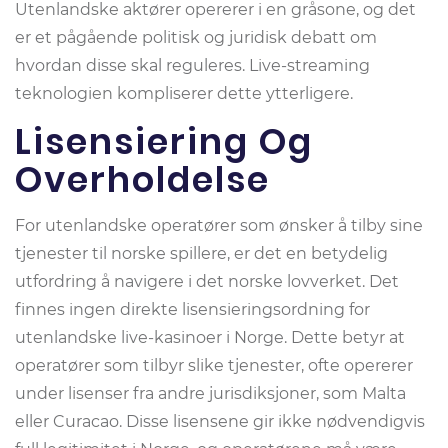
Utenlandske aktører opererer i en gråsone, og det
er et pågående politisk og juridisk debatt om
hvordan disse skal reguleres. Live-streaming
teknologien kompliserer dette ytterligere.
Lisensiering Og
Overholdelse
For utenlandske operatører som ønsker å tilby sine
tjenester til norske spillere, er det en betydelig
utfordring å navigere i det norske lovverket. Det
finnes ingen direkte lisensieringsordning for
utenlandske live-kasinoer i Norge. Dette betyr at
operatører som tilbyr slike tjenester, ofte opererer
under lisenser fra andre jurisdiksjoner, som Malta
eller Curacao. Disse lisensene gir ikke nødvendigvis