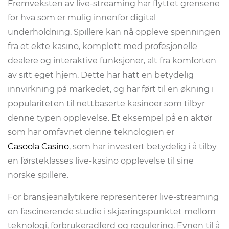
Fremveksten av live-streaming har flyttet grensene
for hva som er mulig innenfor digital
underholdning. Spillere kan nå oppleve spenningen
fra et ekte kasino, komplett med profesjonelle
dealere og interaktive funksjoner, alt fra komforten
av sitt eget hjem. Dette har hatt en betydelig
innvirkning på markedet, og har ført til en økning i
populariteten til nettbaserte kasinoer som tilbyr
denne typen opplevelse. Et eksempel på en aktør
som har omfavnet denne teknologien er
Casoola Casino
, som har investert betydelig i å tilby
en førsteklasses live-kasino opplevelse til sine
norske spillere.
For bransjeanalytikere representerer live-streaming
en fascinerende studie i skjæringspunktet mellom
teknologi, forbrukeradferd og regulering. Evnen til å