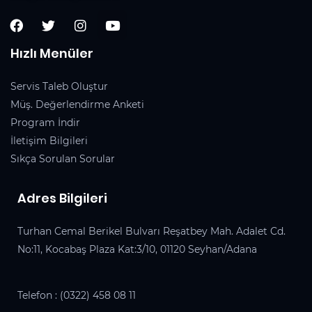
Hızlı Menüler
Servis Taleb Oluştur
Müş. Değerlendirme Anketi
Program İndir
İletişim Bilgileri
Sıkça Sorulan Sorular
Adres Bilgileri
Turhan Cemal Berikel Bulvarı Reşatbey Mah. Adalet Cd.
No:11, Kocabaş Plaza Kat:3/10, 01120 Seyhan/Adana
Telefon :
(0322) 458 08 11