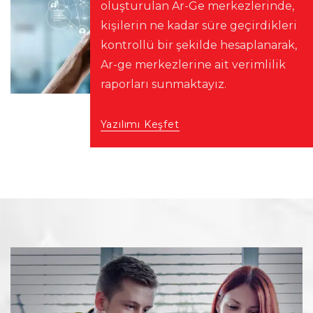
oluşturulan Ar-Ge merkezlerinde,
kişilerin ne kadar süre geçirdikleri
kontrollü bir şekilde hesaplanarak,
Ar-ge merkezlerine ait verimlilik
raporları sunmaktayız.
Yazılımı Keşfet