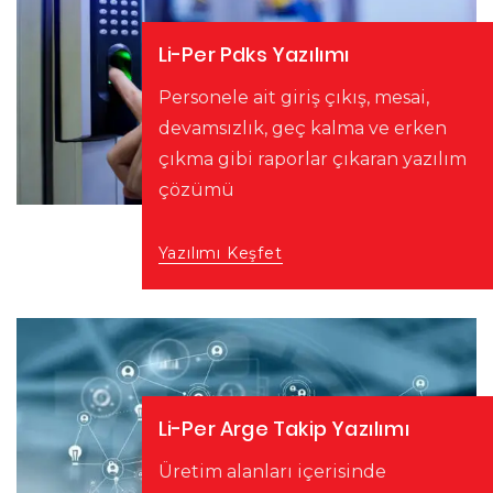
Li-Per Pdks Yazılımı
Personele ait giriş çıkış, mesai,
devamsızlık, geç kalma ve erken
çıkma gibi raporlar çıkaran yazılım
çözümü
Yazılımı Keşfet
Li-Per Arge Takip Yazılımı
Üretim alanları içerisinde