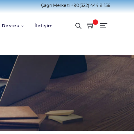
Çağrı Merkezi
+90(322) 444 8 156
Destek
İletişim