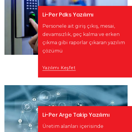
Li-Per Pdks Yazılımı
Personele ait giriş çıkış, mesai,
devamsızlık, geç kalma ve erken
çıkma gibi raporlar çıkaran yazılım
çözümü
Yazılımı Keşfet
Li-Per Arge Takip Yazılımı
Üretim alanları içerisinde