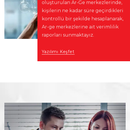
oluşturulan Ar-Ge merkezlerinde,
kişilerin ne kadar süre geçirdikleri
kontrollü bir şekilde hesaplanarak,
Ar-ge merkezlerine ait verimlilik
raporları sunmaktayız.
Yazılımı Keşfet