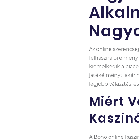
Alkal
Nagyo
Az online szerencse
felhasználói élmény
kiemelkedik a piaco
játékélményt, akár 
legjobb választás, é
Miért V
Kaszin
A Boho online kaszi