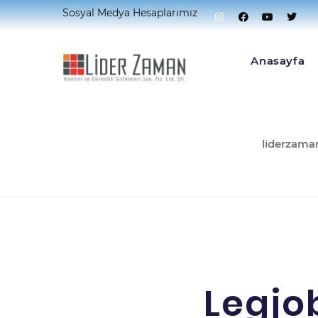
Sosyal Medya Hesaplarımız
Anasayfa
PUBLISHED B
liderzama
Legjo