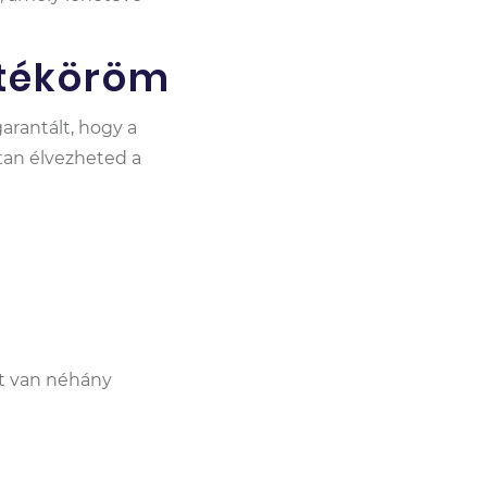
átéköröm
arantált, hogy a
tan élvezheted a
tt van néhány