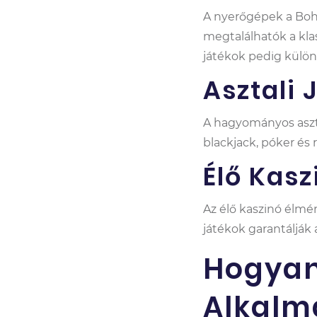
A nyerőgépek a Boho
megtalálhatók a kla
játékok pedig külö
Asztali 
A hagyományos aszta
blackjack, póker és 
Élő Kasz
Az élő kaszinó élmén
játékok garantálják
Hogyan 
Alkalm