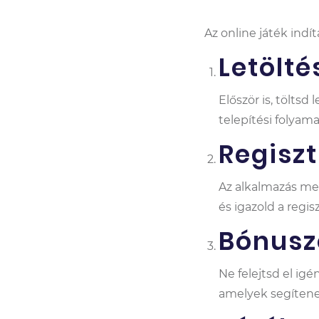
Az online játék indí
Letölté
Először is, töltsd
telepítési folyam
Regiszt
Az alkalmazás meg
és igazold a regi
Bónusz
Ne felejtsd el igé
amelyek segítene