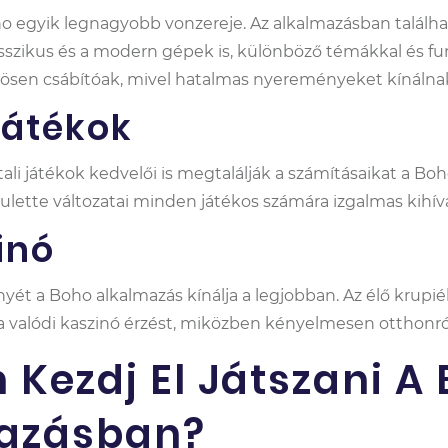
 egyik legnagyobb vonzereje. Az alkalmazásban találha
sszikus és a modern gépek is, különböző témákkal és fun
nösen csábítóak, mivel hatalmas nyereményeket kínálna
Játékok
li játékok kedvelői is megtalálják a számításaikat a Bo
rulette változatai minden játékos számára izgalmas kihív
inó
yét a Boho alkalmazás kínálja a legjobban. Az élő krupiék
 a valódi kaszinó érzést, miközben kényelmesen otthonról
Kezdj El Játszani A
azásban?