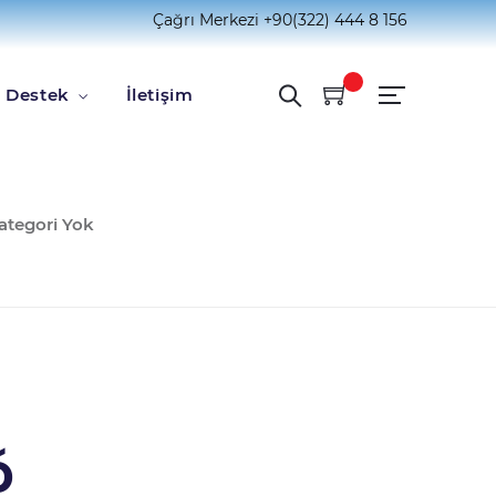
Çağrı Merkezi
+90(322) 444 8 156
Destek
İletişim
UBLISHED IN:
ategori Yok
ó