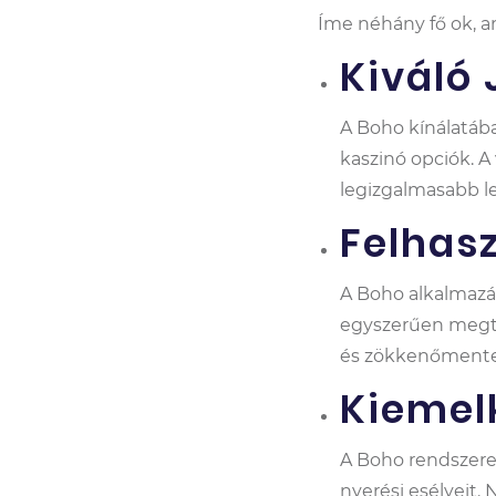
Íme néhány fő ok, a
Kiváló 
A Boho kínálatáb
kaszinó opciók. A
legizgalmasabb l
Felhasz
A Boho alkalmazás
egyszerűen megtal
és zökkenőmente
Kiemel
A Boho rendszere
nyerési esélyeit.