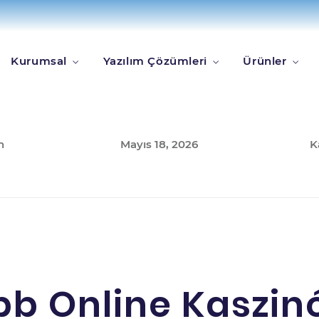
Kurumsal
Yazılım Çözümleri
Ürünler
Y:
PUBLISHED ON:
P
n
Mayıs 18, 2026
K
bb Online Kaszin