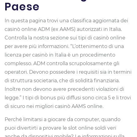
Paese
In questa pagina trovi una classifica aggiornata dei
casinò online ADM (ex AAMS) autorizzati in Italia.
Controlla la nostra sezione sui tipi di casinò online
per avere più informazioni. “L’ottenimento di una
licenza per casinò in Italia è un procedimento
complesso. ADM controlla scrupolosamente gli
operatori. Devono possedere i requisiti sia in termini
di struttura societaria, che di solidità finanziaria.
Inoltre non devono avere precedenti violazioni di
legge.” I tipi di bonus più diffusi sono circa 5 e li trovi
di sicuro nei migliori casinò AAMS online.
Perché limitarsi a giocare da computer, quando
puoi divertirti a provare le slot online soldi veri
anche da dispositivi mobile? Le informazioni sulla