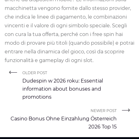
macchinetta vengono fornite dallo stesso provider,
che indica le linee di pagamento, le combinazioni
vincenti e il valore di ogni simbolo speciale. Scegli
con cura la tua offerta, perché con i free spin hai
modo di provare più titoli (quando possibile) e potrai
entrare nella dinamica del gioco, così da scoprire
funzionalità e gameplay di ogni slot.
OLDER POST
Dudespin w 2026 roku: Essential
information about bonuses and
promotions
NEWER POST
Casino Bonus Ohne Einzahlung Österreich
2026 Top 15