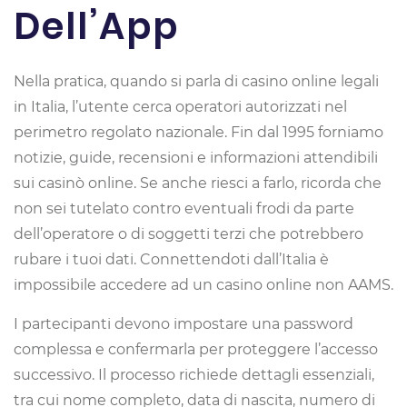
Dell’App
Nella pratica, quando si parla di casino online legali
in Italia, l’utente cerca operatori autorizzati nel
perimetro regolato nazionale. Fin dal 1995 forniamo
notizie, guide, recensioni e informazioni attendibili
sui casinò online. Se anche riesci a farlo, ricorda che
non sei tutelato contro eventuali frodi da parte
dell’operatore o di soggetti terzi che potrebbero
rubare i tuoi dati. Connettendoti dall’Italia è
impossibile accedere ad un casino online non AAMS.
I partecipanti devono impostare una password
complessa e confermarla per proteggere l’accesso
successivo. Il processo richiede dettagli essenziali,
tra cui nome completo, data di nascita, numero di