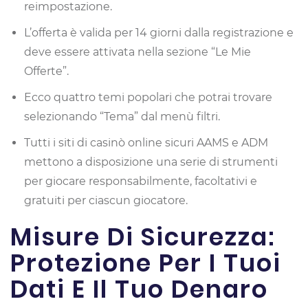
reimpostazione.
L’offerta è valida per 14 giorni dalla registrazione e
deve essere attivata nella sezione “Le Mie
Offerte”.
Ecco quattro temi popolari che potrai trovare
selezionando “Tema” dal menù filtri.
Tutti i siti di casinò online sicuri AAMS e ADM
mettono a disposizione una serie di strumenti
per giocare responsabilmente, facoltativi e
gratuiti per ciascun giocatore.
Misure Di Sicurezza:
Protezione Per I Tuoi
Dati E Il Tuo Denaro