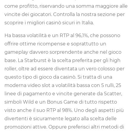
come profitto, riservando una somma maggiore alle
vincite dei giocatori. Controlla la nostra sezione per
scoprire i migliori casinò sicuri in Italia.
Ha bassa volatilità e un RTP al 96,1%, che possono
offrire ottime ricompense e soprattutto un
gameplay davvero sorprendente anche nel gioco
base. La Starburst è la scelta preferita per gli high
roller, oltre ad essere diventata un vero colosso per
questo tipo di gioco da casinò. Si tratta di una
moderna video slot a volatilità bassa con 5 rulli, 25
linee di pagamento e vincite generate da Scatter,
simboli Wild e un Bonus Game di tutto rispetto
visto anche il suo RTP al 98%. Uno degli aspetti più
divertenti è sicuramente legato alla scelta delle
promozioni attive. Oppure preferisci altri metodi di