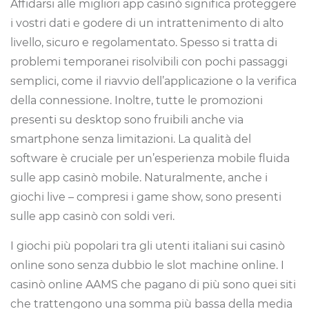
Affidarsi alle migliori app casinò significa proteggere
i vostri dati e godere di un intrattenimento di alto
livello, sicuro e regolamentato. Spesso si tratta di
problemi temporanei risolvibili con pochi passaggi
semplici, come il riavvio dell’applicazione o la verifica
della connessione. Inoltre, tutte le promozioni
presenti su desktop sono fruibili anche via
smartphone senza limitazioni. La qualità del
software è cruciale per un’esperienza mobile fluida
sulle app casinò mobile. Naturalmente, anche i
giochi live – compresi i game show, sono presenti
sulle app casinò con soldi veri.
I giochi più popolari tra gli utenti italiani sui casinò
online sono senza dubbio le slot machine online. I
casinò online AAMS che pagano di più sono quei siti
che trattengono una somma più bassa della media